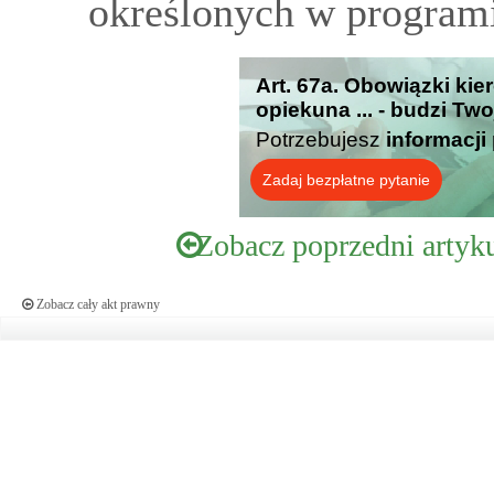
określonych w programi
Art. 67a. Obowiązki kier
opiekuna ... - budzi Tw
Potrzebujesz
informacji
Zadaj bezpłatne pytanie
Zobacz poprzedni artyk
Zobacz cały akt prawny