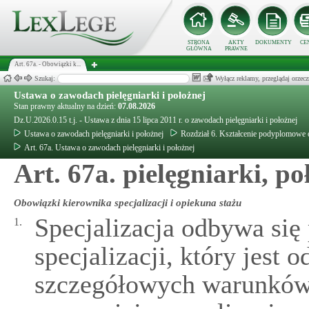
STRONA
AKTY
DOKUMENTY
CE
GŁÓWNA
PRAWNE
Art. 67a. - Obowiązki k...
Szukaj:
Wyłącz reklamy, przeglądaj orz
Ustawa o zawodach pielęgniarki i położnej
Stan prawny aktualny na dzień:
07.08.2026
Dz.U.2026.0.15 t.j. - Ustawa z dnia 15 lipca 2011 r. o zawodach pielęgniarki i położnej
Ustawa o zawodach pielęgniarki i położnej
Rozdział 6. Kształcenie podyplomowe or
Art. 67a. Ustawa o zawodach pielęgniarki i położnej
Art. 67a. pielęgniarki, po
Obowiązki kierownika specjalizacji i opiekuna stażu
Specjalizacja odbywa się
1.
specjalizacji, który jest 
szczegółowych warunków 