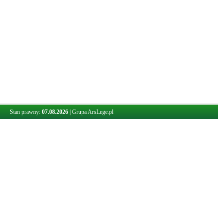
Stan prawny:
07.08.2026
|
Grupa ArsLege.pl