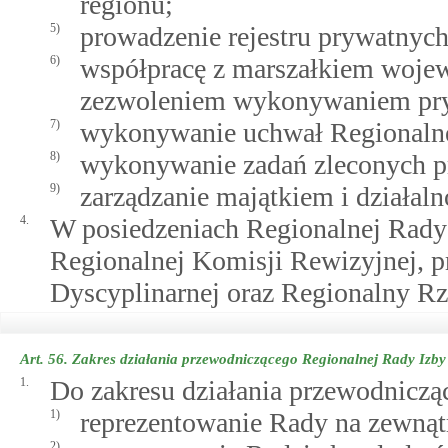
regionu;
5)
prowadzenie rejestru prywatnyc
6)
współpracę z marszałkiem woje
zezwoleniem wykonywaniem pry
7)
wykonywanie uchwał Regionaln
8)
wykonywanie zadań zleconych p
9)
zarządzanie majątkiem i działaln
4.
W posiedzeniach Regionalnej Rady 
Regionalnej Komisji Rewizyjnej, 
Dyscyplinarnej oraz Regionalny R
Art. 56.
Zakres działania przewodniczącego Regionalnej Rady Izb
1.
Do zakresu działania przewodniczą
1)
reprezentowanie Rady na zewnąt
2)