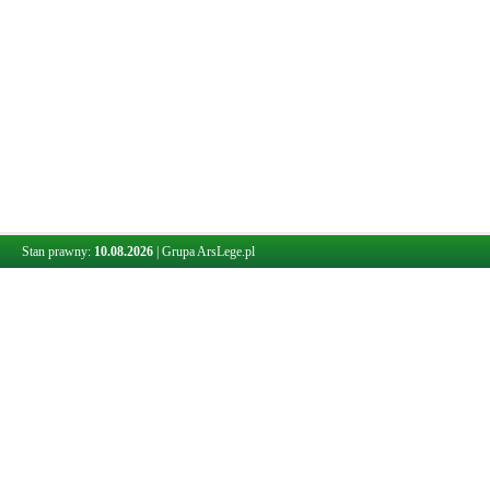
Stan prawny:
10.08.2026
|
Grupa ArsLege.pl