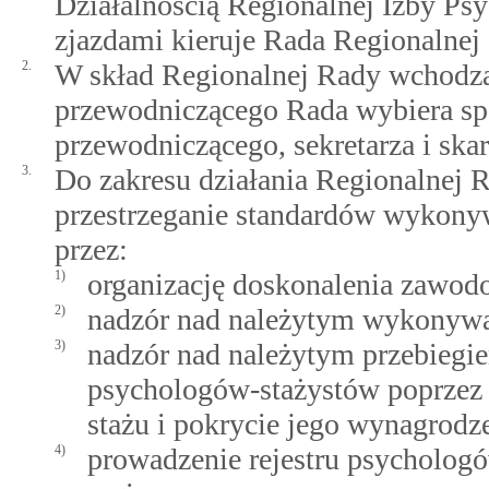
Działalnością Regionalnej Izby Ps
zjazdami kieruje Rada Regionalnej
2.
W skład Regionalnej Rady wchodzą
przewodniczącego Rada wybiera sp
przewodniczącego, sekretarza i ska
3.
Do zakresu działania Regionalnej
przestrzeganie standardów wykony
przez:
1)
organizację doskonalenia zawod
2)
nadzór nad należytym wykonyw
3)
nadzór nad należytym przebie
psychologów-stażystów poprzez
stażu i pokrycie jego wynagrodz
4)
prowadzenie rejestru psycholog