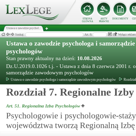
STRONA
AKTY
DOKUMENTY
CE
GŁÓWNA
PRAWNE
Ustawa o zawodzie psychol...
Szukaj:
Art./§
Wyłącz reklam
Ustawa o zawodzie psychologa i samorządz
psychologów
Stan prawny aktualny na dzień:
10.08.2026
Dz.U.2019.0.1026 t.j. - Ustawa z dnia 8 czerwca 2001 r. 
samorządzie zawodowym psychologów
Ustawa o zawodzie psychologa i samorządzie zawodowym psychologów
Rozdzia
Rozdział 7. Regionalne Izb
Art. 51.
Regionalna Izba Psychologów
Psychologowie i psychologowie-stażyś
województwa tworzą Regionalną Izbę