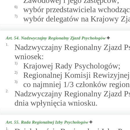
Zawodowej i jego zastępców;
6)
wybór przedstawiciela wchodzą
7)
wybór delegatów na Krajowy Zj
Art. 54.
Nadzwyczajny Regionalny Zjazd Psychologów
1.
Nadzwyczajny Regionalny Zjazd P
wniosek:
1)
Krajowej Rady Psychologów;
2)
Regionalnej Komisji Rewizyjnej
3)
co najmniej 1/3 członków regiona
2.
Nadzwyczajny Regionalny Zjazd Ps
dnia wpłynięcia wniosku.
Art. 55.
Rada Regionalnej Izby Psychologów
1.