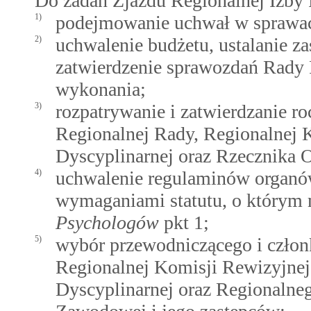
Do zadań Zjazdu Regionalnej Izby
1)
podejmowanie uchwał w sprawach
2)
uchwalenie budżetu, ustalanie z
zatwierdzenie sprawozdań Rady 
wykonania;
3)
rozpatrywanie i zatwierdzanie r
Regionalnej Rady, Regionalnej 
Dyscyplinarnej oraz Rzecznika
4)
uchwalenie regulaminów organ
wymaganiami statutu, o który
Psychologów
pkt 1;
5)
wybór przewodniczącego i czło
Regionalnej Komisji Rewizyjnej
Dyscyplinarnej oraz Regionalne