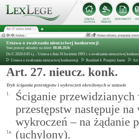
STRONA
AKTY
DOKUMENTY
CE
GŁÓWNA
PRAWNE
Art. 27. nieucz. konk. - ...
Szukaj:
Wyłącz reklamy, przeglądaj orz
Ustawa o zwalczaniu nieuczciwej konkurencji
Stan prawny aktualny na dzień:
08.08.2026
Dz.U.2026.0.85 t.j. - Ustawa z dnia 16 kwietnia 1993 r. o zwalczaniu nieuczciwej konkure
Ustawa o zwalczaniu nieuczciwej konkurencji
Rozdział 4. Przepisy karne
Art.
Art. 27. nieucz. konk.
Tryb ścigania przestępstw i wykroczeń określonych w ustawie
Ściganie przewidzianych 
1.
przestępstw następuje na
wykroczeń – na żądanie 
(uchylony).
1a.