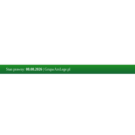
Stan prawny:
08.08.2026
|
Grupa ArsLege.pl