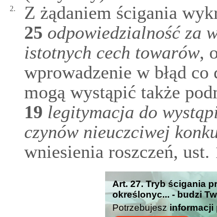
Z żądaniem ścigania wyk
2.
25
odpowiedzialność za 
istotnych cech towarów
, 
wprowadzenie w błąd co d
mogą wystąpić także pod
19
legitymacja do wystąpi
czynów nieuczciwej konku
wniesienia roszczeń, ust. 
Art. 27. Tryb ścigania 
określonyc... - budzi T
Potrzebujesz
informacji