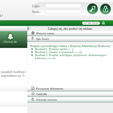
Login:
Hasło:
U!
07.08.2026
Zaloguj się, aby pozbyć się reklam.
Historia zmian
Spis Treści
Obserwuj akt
Przepisy wprowadzające ustawę o Krajowej Administracji Skarbowej
Rozdział 1. Przepisy ogólne
(1 - 2)
Rozdział 2. Zmiany w przepisach
(3 - 158)
Rozdział 3. Przepisy uchylające, przejściowe, dostosowujące i
końcowe
(159 - 260)
 zasadach ewidencji i
e województwa
ust. 2-
Powiązane dokumenty
Zakładki
Ostatnio otwarte