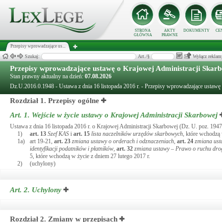
STRONA
AKTY
DOKUMENTY
CE
GŁÓWNA
PRAWNE
Przepisy wprowadzające us...
Szukaj:
Art./§
Wyłącz reklam
Przepisy wprowadzające ustawę o Krajowej Administracji Skar
Stan prawny aktualny na dzień:
07.08.2026
Dz.U.2016.0.1948 - Ustawa z dnia 16 listopada 2016 r. - Przepisy wprowadzające ustawę
Rozdział 1. Przepisy ogólne
Art. 1.
Wejście w życie ustawy o Krajowej Administracji Skarbowej
Ustawa z dnia 16 listopada 2016 r. o Krajowej Administracji Skarbowej (Dz. U. poz. 1947
1)
art.
13
Szef KAS
i
art.
15
lista naczelników urzędów skarbowych
, które wchodzą 
1a)
art 19-21,
art.
23
zmiana ustawy o orderach i odznaczeniach
,
art.
24
zmiana ust
identyfikacji podatników i płatników
,
art.
32
zmiana ustawy – Prawo o ruchu dr
5, które wchodzą w życie z dniem 27 lutego 2017 r.
2)
(uchylony)
Art. 2.
Uchylony
Rozdział 2. Zmiany w przepisach