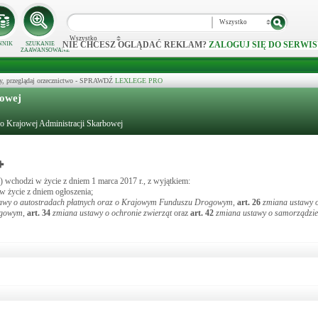
Wszystko
Wszystko
NIE CHCESZ OGLĄDAĆ REKLAM?
ZALOGUJ SIĘ DO SERWIS
NNIK
SZUKANIE
ZAAWANSOWANE
y, przeglądaj orzecznictwo - SPRAWDŹ
LEXLEGE PRO
bowej
 o Krajowej Administracji Skarbowej
) wchodzi w życie z dniem 1 marca 2017 r., z wyjątkiem:
w życie z dniem ogłoszenia;
awy o autostradach płatnych oraz o Krajowym Funduszu Drogowym
,
art.
26
zmiana ustawy o
ogowym
,
art.
34
zmiana ustawy o ochronie zwierząt
oraz
art.
42
zmiana ustawy o samorządzi