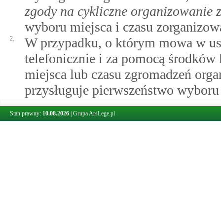
zgody na cykliczne organizowanie
wyboru miejsca i czasu zorganizow
2.
W przypadku, o którym mowa w ust
telefonicznie i za pomocą środków 
miejsca lub czasu zgromadzeń orga
przysługuje pierwszeństwo wyboru 
Stan prawny:
10.08.2026
|
Grupa ArsLege.pl
Art. 13.
Rozprawa administracyjna
1.
W przypadku, o którym mowa w
a
zgromadzenia
ust. 1, organ gminy 
administracyjną, jeżeli usprawni t
zgromadzeń.
2.
Organ gminy niezwłocznie, nie późn
planowaną datą zgromadzenia, wzyw