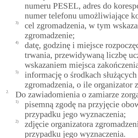
numeru PESEL, adres do korespon
numer telefonu umożliwiające ko
3)
cel zgromadzenia, w tym wskaza
zgromadzenie;
4)
datę, godzinę i miejsce rozpocz
trwania, przewidywaną liczbę ucz
wskazaniem miejsca zakończeni
5)
informację o środkach służącyc
zgromadzenia, o ile organizator
2.
Do zawiadomienia o zamiarze zorga
1)
pisemną zgodę na przyjęcie ob
przypadku jego wyznaczenia;
2)
zdjęcie organizatora zgromadze
przypadku jego wyznaczenia.