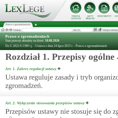
STRONA
AKTY
DOKUMENTY
CE
GŁÓWNA
PRAWNE
Prawo o zgromadzeniach
Szukaj:
Art./§
Wyłącz reklam
Prawo o zgromadzeniach
Stan prawny aktualny na dzień:
10.08.2026
Dz.U.2022.0.1389 t.j. - Ustawa z dnia 24 lipca 2015 r. - Prawo o zgromadzeniach
Rozdział 1. Przepisy ogólne
Art. 1.
Zakres regulacji ustawy
Ustawa reguluje zasady i tryb organi
zgromadzeń.
Art. 2.
Wyłączenie stosowania przepisów ustawy
Przepisów ustawy nie stosuje się do 
1)