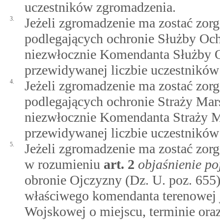
uczestników zgromadzenia.
3.
Jeżeli zgromadzenie ma zostać zor
podlegających ochronie Służby Oc
niezwłocznie Komendanta Służby O
przewidywanej liczbie uczestników
4.
Jeżeli zgromadzenie ma zostać zor
podlegających ochronie Straży Mar
niezwłocznie Komendanta Straży Ma
przewidywanej liczbie uczestników
5.
Jeżeli zgromadzenie ma zostać zor
w rozumieniu
art.
2
objaśnienie po
obronie Ojczyzny (Dz. U. poz. 655
właściwego komendanta terenowej j
Wojskowej o miejscu, terminie ora