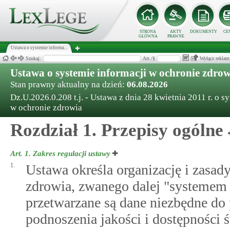
STRONA
AKTY
DOKUMENTY
CE
GŁÓWNA
PRAWNE
Ustawa o systemie informa...
Szukaj:
Art./§
Wyłącz reklam
Ustawa o systemie informacji w ochronie zdrow
Stan prawny aktualny na dzień:
06.08.2026
Dz.U.2026.0.208 t.j. - Ustawa z dnia 28 kwietnia 2011 r. o s
w ochronie zdrowia
Rozdział 1. Przepisy ogólne
Art. 1.
Zakres regulacji ustawy
1.
Ustawa określa organizację i zasad
zdrowia, zwanego dalej "systemem 
przetwarzane są dane niezbędne do
podnoszenia jakości i dostępności 