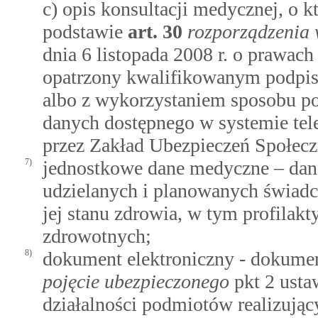
c) opis konsultacji medycznej, o
podstawie
art.
30
rozporządzenia 
dnia 6 listopada 2008 r. o prawach
opatrzony kwalifikowanym podpis
albo z wykorzystaniem sposobu po
danych dostępnego w systemie te
przez Zakład Ubezpieczeń Społec
7)
jednostkowe dane medyczne – dane
udzielanych i planowanych świadc
jej stanu zdrowia, w tym profilakt
zdrowotnych;
8)
dokument elektroniczny - dokume
pojęcie ubezpieczonego
pkt 2 ustaw
działalności podmiotów realizujący