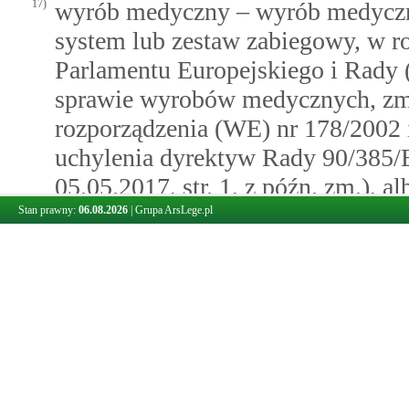
17)
wyrób medyczny – wyrób medyczn
system lub zestaw zabiegowy, w r
Parlamentu Europejskiego i Rady 
sprawie wyrobów medycznych, zm
rozporządzenia (WE) nr 178/2002 
uchylenia dyrektyw Rady 90/385
05.05.2017, str. 1, z późn. zm.), 
lub wyposażenie wyrobu medyczneg
Stan prawny:
06.08.2026
|
Grupa ArsLege.pl
przepisów rozporządzenia Parlame
dnia 5 kwietnia 2017 r. w sprawi
vitro oraz uchylenia dyrektywy 9
Urz. UE L 117 z 05.05.2017, str. 1
18)
zdarzenie medyczne przetwarzane 
zdrowotne, o którym mowa w
art