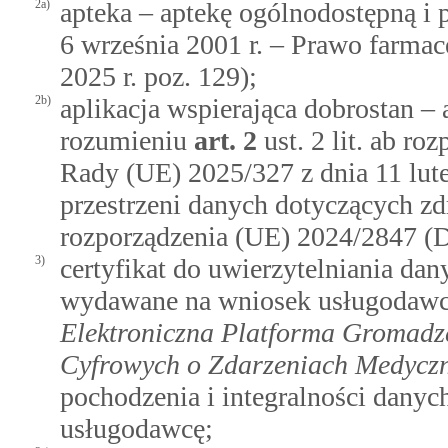
2a)
apteka – aptekę ogólnodostępną i 
6 września 2001 r. – Prawo farmace
2025 r. poz. 129);
2b)
aplikacja wspierająca dobrostan – 
rozumieniu
art.
2
ust. 2 lit. ab r
Rady (UE) 2025/327 z dnia 11 lute
przestrzeni danych dotyczących z
rozporządzenia (UE) 2024/2847 (D
3)
certyfikat do uwierzytelniania dan
wydawane na wniosek usługodawc
Elektroniczna Platforma Gromadze
Cyfrowych o Zdarzeniach Medycz
pochodzenia i integralności dany
usługodawcę;