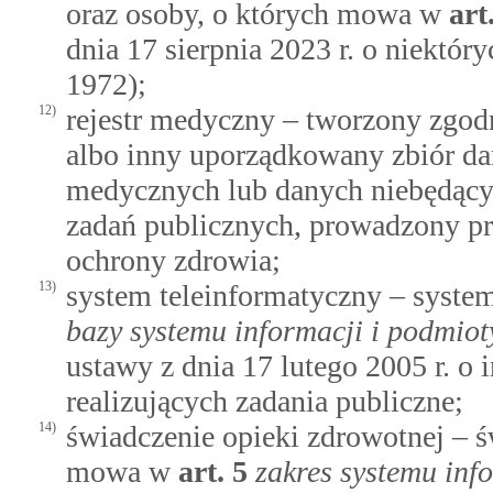
oraz osoby, o których mowa w
art
dnia 17 sierpnia 2023 r. o niektó
1972);
12)
rejestr medyczny – tworzony zgodni
albo inny uporządkowany zbiór d
medycznych lub danych niebędącyc
zadań publicznych, prowadzony pr
ochrony zdrowia;
13)
system teleinformatyczny – syste
bazy systemu informacji i podmio
ustawy z dnia 17 lutego 2005 r. o
realizujących zadania publiczne;
14)
świadczenie opieki zdrowotnej – ś
mowa w
art.
5
zakres systemu inf