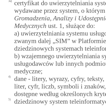
3a)
certyfikat do uwierzytelniania sys
wydawane przez system, o któr
Gromadzenia, Analizy i Udostępn
Medycznych
ust. 1, służące do:
a) uwierzytelniania systemu usłu
zwanym dalej „SIM” w Platformie 
dziedzinowych systemach teleinfo
b) wzajemnego uwierzytelniania 
usługodawców lub innych podmiot
medyczne;
4)
dane - litery, wyrazy, cyfry, tekst
liter, cyfr, liczb, symboli i znakó
dostępne według określonych kryt
5)
dziedzinowy system teleinformaty