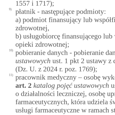
1557 i 1717);
9)
płatnik - następujące podmioty:
a) podmiot finansujący lub współf
zdrowotnej,
b) usługobiorcę finansującego lub
opieki zdrowotnej;
10)
pobieranie danych - pobieranie 
ustawowych
ust. 1 pkt 2 ustawy z 
(Dz. U. z 2024 r. poz. 1769);
11)
pracownik medyczny – osobę wyk
art.
2
katalog pojęć ustawowych
us
o działalności leczniczej, osobę 
farmaceutycznych, która udziela ś
usługi farmaceutyczne w ramach 