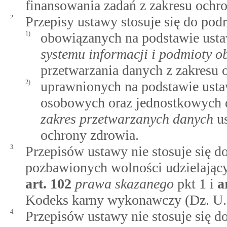
finansowania zadań z zakresu ochr
2.
Przepisy ustawy stosuje się do po
1)
obowiązanych na podstawie ust
systemu informacji i podmioty 
przetwarzania danych z zakresu 
2)
uprawnionych na podstawie usta
osobowych oraz jednostkowych
zakres przetwarzanych danych
us
ochrony zdrowia.
3.
Przepisów ustawy nie stosuje się 
pozbawionych wolności udzielając
art.
102
prawa skazanego
pkt 1 i
a
Kodeks karny wykonawczy (Dz. U. N
4.
Przepisów ustawy nie stosuje się 