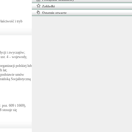
Zakładki
Ostatnio otwarte
łaściwość i tryb
dycji i zwyczajów;
ust. 4 – wojewody,
rganizacji polskiej lub
h lat;
 na podstawie umów
raińską Socjalistyczną
. poz. 609 i 1669),
 8 stosuje się