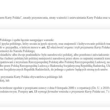
zem Karty Polaka", zasady przyznawania, utraty ważności i unieważniania Karty Polaka oraz w
olskiego i spełni łącznie następujące warunki:
ęzyka polskiego, który uważa za język ojczysty, oraz znajomość i kultywowanie polskich tra
, lub w przypadku, o którym mowa w
art.
12
właściwość organu i tryb przyznania Karty Polaka
leżności do Narodu Polskiego;
b dziadków albo dwoje pradziadków było narodowości polskiej, albo przedstawi zaświadczenie o
a i kultury polskiej lub polskiej mniejszości narodowej przez okres co najmniej ostatnich trzec
li repatriowani z terytorium Rzeczypospolitej Polskiej albo Polskiej Rzeczypospolitej Ludowej,
lbo przez Polską Rzeczpospolitą Ludową z Białoruską Socjalistyczną Republiką Radziecką, Uk
iem Socjalistycznych Republik Radzieckich, do jednego z państw będących stroną tych umów.
u przyznania Karty Polaka obywatelstwa polskiego lub
kiej, lub
wierdzone zgodnie z przepisami ustawy z dnia 9 listopada 2000 r. o repatriacji (Dz. U. z 2018 r
j podstawowym. Przepisy
art.
13
wymogi formalne wniosku o przyznanie Karty Polaka
ust. 7 i