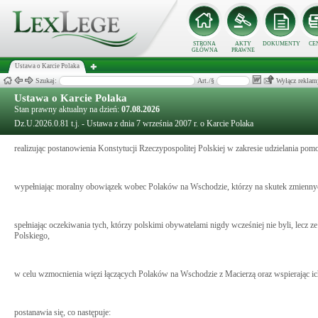
STRONA
AKTY
DOKUMENTY
CE
GŁÓWNA
PRAWNE
Ustawa o Karcie Polaka
Szukaj:
Art./§
Wyłącz reklam
Ustawa o Karcie Polaka
Stan prawny aktualny na dzień:
07.08.2026
Dz.U.2026.0.81 t.j. - Ustawa z dnia 7 września 2007 r. o Karcie Polaka
realizując postanowienia Konstytucji Rzeczypospolitej Polskiej w zakresie udzielania
wypełniając moralny obowiązek wobec Polaków na Wschodzie, którzy na skutek zmiennych
spełniając oczekiwania tych, którzy polskimi obywatelami nigdy wcześniej nie byli, lecz
Polskiego,
w celu wzmocnienia więzi łączących Polaków na Wschodzie z Macierzą oraz wspierając ich
postanawia się, co następuje: