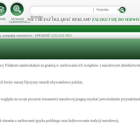
Wszystko
Wszystko
NIE CHCESZ OGLĄDAĆ REKLAM?
ZALOGUJ SIĘ DO SERWIS
NNIK
SZUKANIE
ZAAWANSOWANE
y, przeglądaj orzecznictwo - SPRAWDŹ
LEXLEGE PRO
 pomocy Polakom zamieszkałym za granicą w zachowaniu ich związków z narodowym dziedzictwe
 losów naszej Ojczyzny utracili obywatelstwo polskie,
 ze względu na swoje poczucie tożsamości narodowej pragną uzyskać potwierdzenie przynależno
 starania o zachowanie języka polskiego oraz kultywowanie tradycji narodowej,