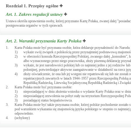
Rozdział 1. Przepisy ogólne
Art. 1.
Zakres regulacji ustawy
Ustawa określa uprawnienia osoby, której przyznano Kartę Polaka, zwanej dalej "posiadac
postępowania organów w tych sprawach.
Art. 2.
Warunki przyznania Karty Polaka
1.
Karta Polaka może być przyznana osobie, która deklaruje przynależność do Narodu P
1)
wykaże swój związek z polskością przez przynajmniej podstawową znajomość j
2)
w obecności konsula Rzeczypospolitej Polskiej, zwanego dalej „konsulem”
albo wyznaczonego przez niego pracownika, złoży pisemną deklarację przyna
3)
wykaże, że jest narodowości polskiej lub co najmniej jedno z jej rodziców lu
polonijnej, potwierdzające aktywne zaangażowanie w działalność na rzecz język
4)
złoży oświadczenie, że ona lub jej wstępni nie repatriowali się lub nie zosta
repatriacyjnych zawartych w latach 1944–1957 przez Rzeczpospolitą Polską a
Republiką Radziecką, Litewską Socjalistyczną Republiką Radziecką i Związk
2.
Karta Polaka może być przyznana osobie:
1)
nieposiadającej w dniu złożenia wniosku o wydanie Karty Polaka oraz w dni
2)
nieposiadającej zezwolenia na pobyt stały na terytorium Rzeczypospolitej Pols
3)
posiadającej status bezpaństwowca.
3.
Karta Polaka może być także przyznana osobie, której polskie pochodzenie zostało st
pod warunkiem wykazania się znajomością języka polskiego w stopniu co najmnie
odpowiednio.
4.
(uchylony)