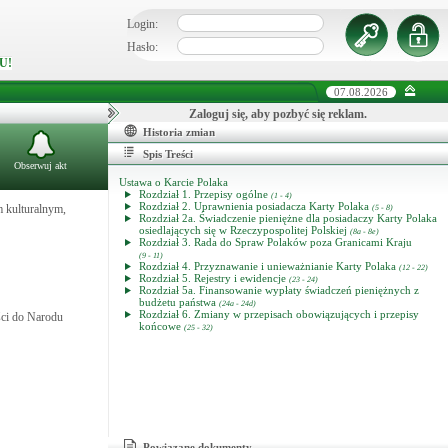
Login:
Hasło:
U!
07.08.2026
Zaloguj się, aby pozbyć się reklam.
Historia zmian
Spis Treści
Obserwuj akt
Ustawa o Karcie Polaka
Rozdział 1. Przepisy ogólne
(1 - 4)
Rozdział 2. Uprawnienia posiadacza Karty Polaka
m kulturalnym,
(5 - 8)
Rozdział 2a. Świadczenie pieniężne dla posiadaczy Karty Polaka
osiedlających się w Rzeczypospolitej Polskiej
(8a - 8e)
Rozdział 3. Rada do Spraw Polaków poza Granicami Kraju
(9 - 11)
Rozdział 4. Przyznawanie i unieważnianie Karty Polaka
(12 - 22)
Rozdział 5. Rejestry i ewidencje
(23 - 24)
Rozdział 5a. Finansowanie wypłaty świadczeń pieniężnych z
budżetu państwa
(24a - 24d)
Rozdział 6. Zmiany w przepisach obowiązujących i przepisy
ści do Narodu
końcowe
(25 - 32)
Powiązane dokumenty