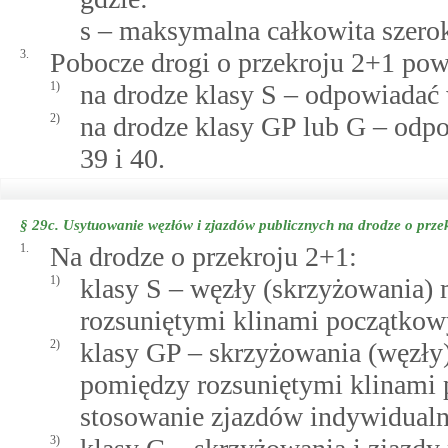
s – maksymalna całkowita szerok
3.
Pobocze drogi o przekroju 2+1 pow
1)
na drodze klasy S – odpowiada
2)
na drodze klasy GP lub G – od
39 i 40.
§ 29c.
Usytuowanie węzłów i zjazdów publicznych na drodze o prze
1.
Na drodze o przekroju 2+1:
1)
klasy S – węzły (skrzyżowania)
rozsuniętymi klinami początkowy
2)
klasy GP – skrzyżowania (węzły
pomiędzy rozsuniętymi klinami
stosowanie zjazdów indywidualny
3)