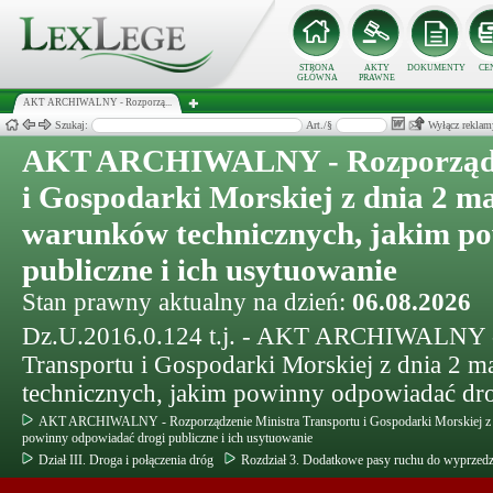
STRONA
AKTY
DOKUMENTY
CE
GŁÓWNA
PRAWNE
AKT ARCHIWALNY - Rozporzą...
Szukaj:
Art./§
Wyłącz reklam
AKT ARCHIWALNY - Rozporządze
i Gospodarki Morskiej z dnia 2 ma
warunków technicznych, jakim p
publiczne i ich usytuowanie
Stan prawny aktualny na dzień:
06.08.2026
Dz.U.2016.0.124 t.j. - AKT ARCHIWALNY - 
Transportu i Gospodarki Morskiej z dnia 2 
technicznych, jakim powinny odpowiadać drog
AKT ARCHIWALNY - Rozporządzenie Ministra Transportu i Gospodarki Morskiej z dn
powinny odpowiadać drogi publiczne i ich usytuowanie
Dział III. Droga i połączenia dróg
Rozdział 3. Dodatkowe pasy ruchu do wyprzedz