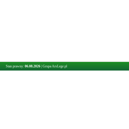
Stan prawny:
06.08.2026
|
Grupa ArsLege.pl