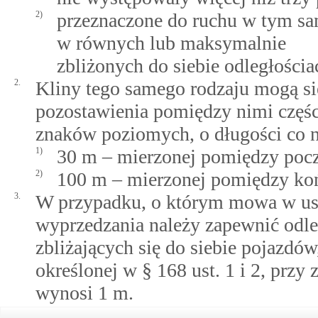
2)
przeznaczone do ruchu w tym s
w równych lub maksymalnie
zbliżonych do siebie odległościa
2.
Kliny tego samego rodzaju mogą si
pozostawienia pomiędzy nimi częśc
znaków poziomych, o długości co n
1)
30 m – mierzonej pomiędzy poc
2)
100 m – mierzonej pomiędzy ko
3.
W przypadku, o którym mowa w ust
wyprzedzania należy zapewnić odle
zbliżających się do siebie pojazdó
określonej w § 168 ust. 1 i 2, przy
wynosi 1 m.