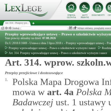
STRONA
AKTY
DOKUMENTY
CE
GŁÓWNA
PRAWNE
Art. 314. - Przepisy prz...
Szukaj:
Wyłącz reklamy, przeglądaj orz
Przepisy wprowadzające ustawę – Prawo o szkolnictwie wyższym
Stan prawny aktualny na dzień:
07.08.2026
Dz.U.2018.0.1669 - Ustawa z dnia 3 lipca 2018 r. - Przepisy wprowadzające ustawę – Pr
Przepisy wprowadzające ustawę – Prawo o szkolnictwie wyższym i nauce
Rozdzia
Art. 314. Przepisy wprowadzające ustawę – Prawo o szkolnictwie wyższym i nauce
Art. 314. wprow. szkoln.
Przepisy przejściowe i dostosowujące
Polska Mapa Drogowa Infr
1.
mowa w
art.
4a
Polska M
Badawczej
ust. 1 ustawy 