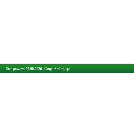
Stan prawny:
07.08.2026
|
Grupa ArsLege.pl