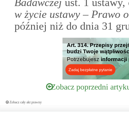
Badawczej
ust. 1 ustawy,
w życie ustawy – Prawo o
później niż do dnia 31 gr
Art. 314. Przepisy prze
budzi Twoje wątpliwośc
Potrzebujesz
informacji
Zadaj bezpłatne pytanie
Zobacz poprzedni artyk
Zobacz cały akt prawny