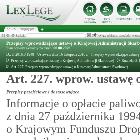
STRONA
AKTY
DOKUMENTY
CE
GŁÓWNA
PRAWNE
Art. 227. - Przepisy prz...
Szukaj:
Wyłącz reklamy, przeglądaj orz
Przepisy wprowadzające ustawę o Krajowej Administracji Skar
Stan prawny aktualny na dzień:
06.08.2026
Dz.U.2016.0.1948 - Ustawa z dnia 16 listopada 2016 r. - Przepisy wprowadzające ustawę
Przepisy wprowadzające ustawę o Krajowej Administracji Skarbowej
Rozdział 3. 
Art. 227. Przepisy wprowadzające ustawę o Krajowej Administracji Skarbowej
Art. 227. wprow. ustawę
Przepisy przejściowe i dostosowujące
Informacje o opłacie paliw
z dnia 27 października 1994
o Krajowym Funduszu Dro