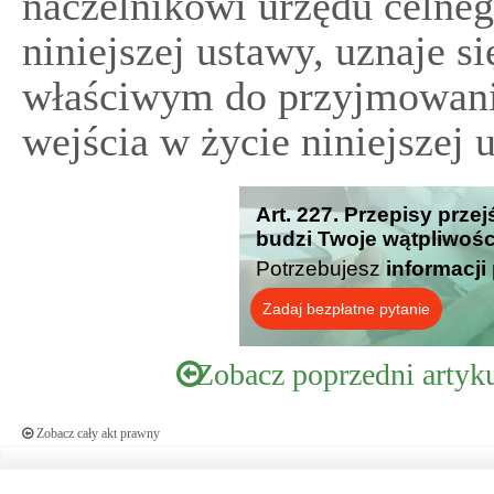
naczelnikowi urzędu celneg
niniejszej ustawy, uznaje s
właściwym do przyjmowania
wejścia w życie niniejszej 
Art. 227. Przepisy prze
budzi Twoje wątpliwośc
Potrzebujesz
informacji
Zadaj bezpłatne pytanie
Zobacz poprzedni artyk
Zobacz cały akt prawny