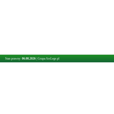
Stan prawny:
06.08.2026
|
Grupa ArsLege.pl