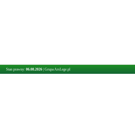
Stan prawny:
06.08.2026
|
Grupa ArsLege.pl