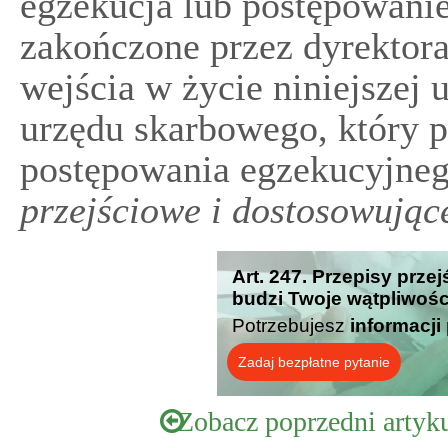
egzekucja lub postępowanie
zakończone przez dyrektora
wejścia w życie niniejszej 
urzędu skarbowego, który p
postępowania egzekucyjneg
przejściowe i dostosowując
Art. 247. Przepisy prze
budzi Twoje wątpliwośc
Potrzebujesz
informacji
Zadaj bezpłatne pytanie
Zobacz poprzedni artyk