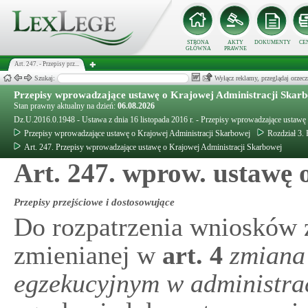
STRONA
AKTY
DOKUMENTY
CE
GŁÓWNA
PRAWNE
Art. 247. - Przepisy prz...
Szukaj:
Wyłącz reklamy, przeglądaj orz
Przepisy wprowadzające ustawę o Krajowej Administracji Skar
Stan prawny aktualny na dzień:
06.08.2026
Dz.U.2016.0.1948 - Ustawa z dnia 16 listopada 2016 r. - Przepisy wprowadzające ustawę
Przepisy wprowadzające ustawę o Krajowej Administracji Skarbowej
Rozdział 3. 
Art. 247. Przepisy wprowadzające ustawę o Krajowej Administracji Skarbowej
Art. 247. wprow. ustawę
Przepisy przejściowe i dostosowujące
Do rozpatrzenia wniosków 
zmienianej w
art.
4
zmiana
egzekucyjnym w administra