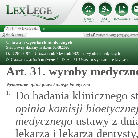
STRONA
AKTY
DOKUMENTY
CE
GŁÓWNA
PRAWNE
Art. 31. - Wydawanie opi...
Szukaj:
Wyłącz reklamy, przeglądaj orz
Ustawa o wyrobach medycznych
Stan prawny aktualny na dzień:
06.08.2026
Dz.U.2022.0.974 - Ustawa z dnia 7 kwietnia 2022 r. o wyrobach medycznych
Ustawa o wyrobach medycznych
Art. 31. Ustawa o wyrobach medycznych
Art. 31. wyroby medyczn
Wydawanie opinii przez komisję bioetyczną
Do badania klinicznego st
1.
opinia komisji bioetyczne
medycznego
ustawy z dni
lekarza i lekarza dentyst