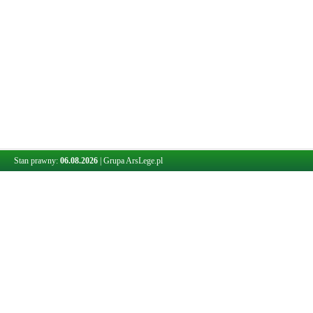
Stan prawny:
06.08.2026
|
Grupa ArsLege.pl