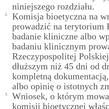
niniejszego rozdziału.
Komisja bioetyczna na wn
2.
prowadzić na terytorium 
badanie kliniczne albo w
badaniu klinicznym prow
Rzeczypospolitej Polskiej
dłuższym niż 45 dni od d
kompletną dokumentacją,
albo opinię o istotnych 
Wniosek, o którym mowa w
3.
komisji bioetycznej właś