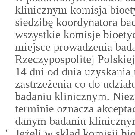
klinicznym komisja bioet
siedzibę koordynatora ba
wszystkie komisje bioety
miejsce prowadzenia bada
Rzeczypospolitej Polskie
14 dni od dnia uzyskania 
zastrzeżenia co do udzia
badaniu klinicznym. Niez
terminie oznacza akcepta
danym badaniu kliniczny
Jeżeli w skład komisji bi
6.