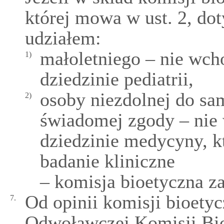
której mowa w ust. 2, dot
udziałem:
małoletniego – nie wcho
1)
dziedzinie pediatrii,
osoby niezdolnej do sa
2)
świadomej zgody – nie 
dziedzinie medycyny, k
badanie kliniczne
– komisja bioetyczna za
Od opinii komisji bioety
7.
Odwoławczej Komisji Bio