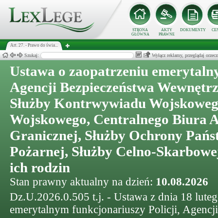
STRONA
AKTY
DOKUMENTY
CE
GŁÓWNA
PRAWNE
Art. 27. - Prawo do świa...
Szukaj:
Wyłącz reklamy, przeglądaj orz
Ustawa o zaopatrzeniu emerytalny
Agencji Bezpieczeństwa Wewnętrz
Służby Kontrwywiadu Wojskoweg
Wojskowego, Centralnego Biura A
Granicznej, Służby Ochrony Pańs
Pożarnej, Służby Celno-Skarbowej
ich rodzin
Stan prawny aktualny na dzień:
10.08.2026
Dz.U.2026.0.505 t.j. - Ustawa z dnia 18 lute
emerytalnym funkcjonariuszy Policji, Agenc