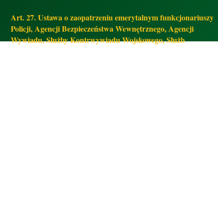
Art. 27. Ustawa o zaopatrzeniu emerytalnym funkcjonariuszy
Policji, Agencji Bezpieczeństwa Wewnętrznego, Agencji
Wywiadu, Służby Kontrwywiadu Wojskowego, Służb