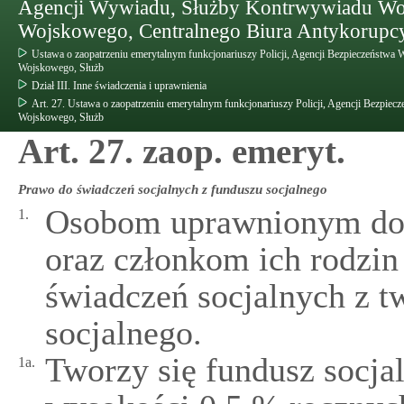
Agencji Wywiadu, Służby Kontrwywiadu W
Wojskowego, Centralnego Biura Antykorupcy
Ustawa o zaopatrzeniu emerytalnym funkcjonariuszy Policji, Agencji Bezpieczeństw
Wojskowego, Służb
Dział III. Inne świadczenia i uprawnienia
Art. 27. Ustawa o zaopatrzeniu emerytalnym funkcjonariuszy Policji, Agencji Bezp
Wojskowego, Służb
Art. 27. zaop. emeryt.
Prawo do świadczeń socjalnych z funduszu socjalnego
Osobom uprawnionym do 
1.
oraz członkom ich rodzin
świadczeń socjalnych z t
socjalnego.
Tworzy się fundusz socja
1a.