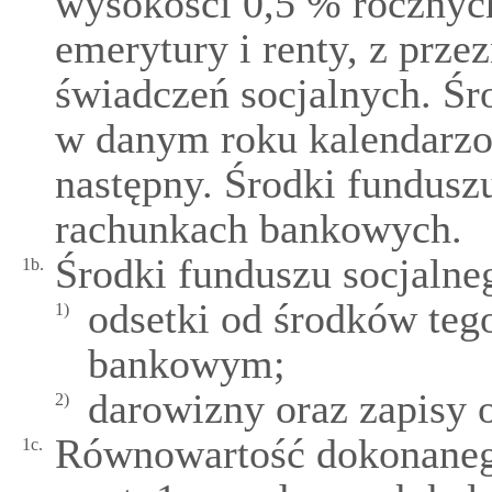
wysokości 0,5 % rocznyc
emerytury i renty, z prz
świadczeń socjalnych. Śr
w danym roku kalendarz
następny. Środki fundusz
rachunkach bankowych.
Środki funduszu socjalne
1b.
odsetki od środków teg
1)
bankowym;
darowizny oraz zapisy 
2)
Równowartość dokonanego
1c.