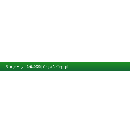
Stan prawny:
10.08.2026
|
Grupa ArsLege.pl