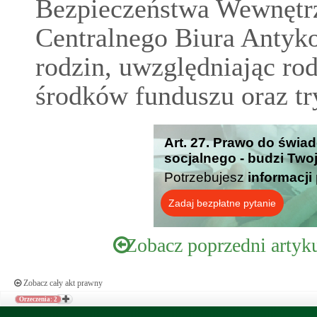
Bezpieczeństwa Wewnętr
Centralnego Biura Antyk
rodzin, uwzględniając ro
środków funduszu oraz t
Art. 27. Prawo do świa
socjalnego - budzi Two
Potrzebujesz
informacji
Zadaj bezpłatne pytanie
Zobacz poprzedni artyk
Zobacz cały akt prawny
Orzeczenia: 2