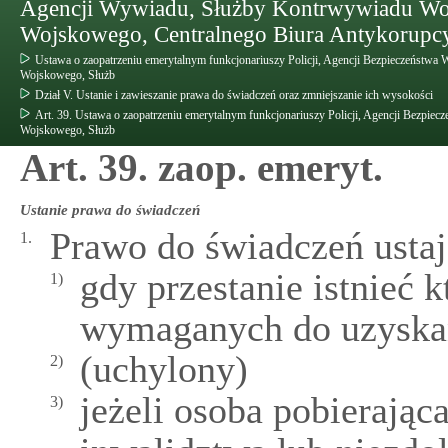
Agencji Wywiadu, Służby Kontrwywiadu W
Wojskowego, Centralnego Biura Antykorupcy
Ustawa o zaopatrzeniu emerytalnym funkcjonariuszy Policji, Agencji Bezpieczeństw
Wojskowego, Służb
Dział V. Ustanie i zawieszanie prawa do świadczeń oraz zmniejszanie ich wysokości
Art. 39. Ustawa o zaopatrzeniu emerytalnym funkcjonariuszy Policji, Agencji Bezp
Wojskowego, Służb
Art. 39. zaop. emeryt.
Ustanie prawa do świadczeń
Prawo do świadczeń ustaj
1.
gdy przestanie istnieć
1)
wymaganych do uzyskan
(uchylony)
2)
jeżeli osoba pobierając
3)