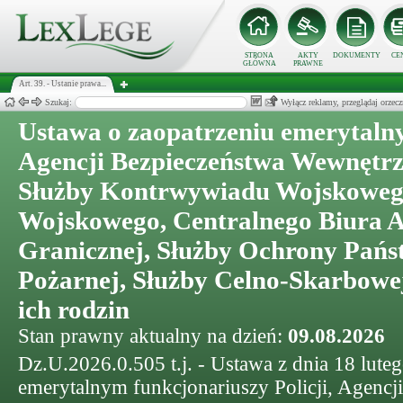
STRONA
AKTY
DOKUMENTY
CE
GŁÓWNA
PRAWNE
Art. 39. - Ustanie prawa...
Szukaj:
Wyłącz reklamy, przeglądaj orz
Ustawa o zaopatrzeniu emerytalny
Agencji Bezpieczeństwa Wewnętrz
Służby Kontrwywiadu Wojskoweg
Wojskowego, Centralnego Biura A
Granicznej, Służby Ochrony Pańs
Pożarnej, Służby Celno-Skarbowej
ich rodzin
Stan prawny aktualny na dzień:
09.08.2026
Dz.U.2026.0.505 t.j. - Ustawa z dnia 18 lute
emerytalnym funkcjonariuszy Policji, Agenc