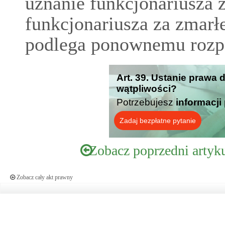
uznanie funkcjonariusza 
funkcjonariusza za zmarł
podlega ponownemu rozp
Art. 39. Ustanie prawa 
wątpliwości?
Potrzebujesz
informacji
Zadaj bezpłatne pytanie
Zobacz poprzedni artyk
Zobacz cały akt prawny