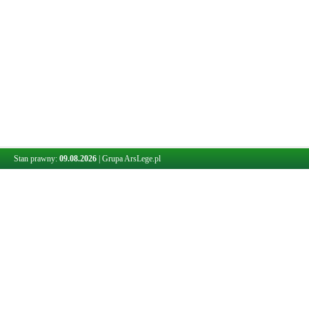
Stan prawny:
09.08.2026
|
Grupa ArsLege.pl