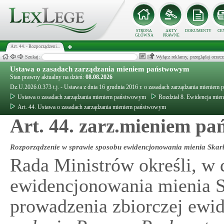
STRONA
AKTY
DOKUMENTY
CE
GŁÓWNA
PRAWNE
Art. 44. - Rozporządzeni...
Szukaj:
Wyłącz reklamy, przeglądaj orz
Ustawa o zasadach zarządzania mieniem państwowym
Stan prawny aktualny na dzień:
08.08.2026
Dz.U.2026.0.373 t.j. - Ustawa z dnia 16 grudnia 2016 r. o zasadach zarządzania mienie
Ustawa o zasadach zarządzania mieniem państwowym
Rozdział 8. Ewidencja mie
Art. 44. Ustawa o zasadach zarządzania mieniem państwowym
Art. 44. zarz.mieniem pa
Rozporządzenie w sprawie sposobu ewidencjonowania mienia Skar
Rada Ministrów określi, w 
ewidencjonowania mienia S
prowadzenia zbiorczej ewid