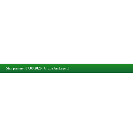
Stan prawny:
07.08.2026
|
Grupa ArsLege.pl