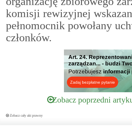
organizację zbiorowego zar
komisji rewizyjnej wskazan
pełnomocnik powołany uch
członków.
Art. 24. Reprezentowan
zarządzan... - budzi Tw
Potrzebujesz
informacji
Zadaj bezpłatne pytanie
Zobacz poprzedni artyk
Zobacz cały akt prawny