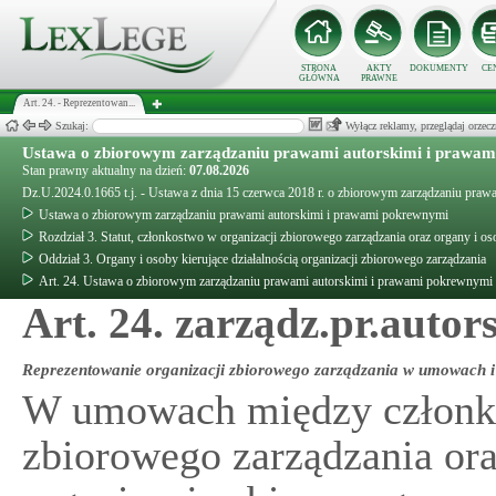
STRONA
AKTY
DOKUMENTY
CE
GŁÓWNA
PRAWNE
Art. 24. - Reprezentowan...
Szukaj:
Wyłącz reklamy, przeglądaj orz
Ustawa o zbiorowym zarządzaniu prawami autorskimi i prawa
Stan prawny aktualny na dzień:
07.08.2026
Dz.U.2024.0.1665 t.j. - Ustawa z dnia 15 czerwca 2018 r. o zbiorowym zarządzaniu pra
Ustawa o zbiorowym zarządzaniu prawami autorskimi i prawami pokrewnymi
Rozdział 3. Statut, członkostwo w organizacji zbiorowego zarządzania oraz organy i osob
Oddział 3. Organy i osoby kierujące działalnością organizacji zbiorowego zarządzania
Art. 24. Ustawa o zbiorowym zarządzaniu prawami autorskimi i prawami pokrewnymi
Art. 24. zarządz.pr.autor
Reprezentowanie organizacji zbiorowego zarządzania w umowach i
W umowach między członki
zbiorowego zarządzania or