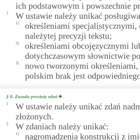
ich podstawowym i powszechnie pr
2.
W ustawie należy unikać posługiwan
1)
określeniami specjalistycznymi,
należytej precyzji tekstu;
2)
określeniami obcojęzycznymi lu
dotychczasowym słownictwie pol
3)
nowo tworzonymi określeniami,
polskim brak jest odpowiedniego
§ 8.
Zasada prostoty zdań
1.
W ustawie należy unikać zdań nadm
złożonych.
2.
W zdaniach należy unikać:
1)
nagromadzenia konstrukcji z im