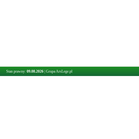
Stan prawny:
09.08.2026
|
Grupa ArsLege.pl