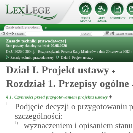
STRONA
AKTY
DOKUMENTY
CE
GŁÓWNA
PRAWNE
Zasady techniki prawodawc...
Szukaj:
Art./§
Wyłącz reklam
Zasady techniki prawodawczej
Stan prawny aktualny na dzień:
09.08.2026
Dz.U.2026.0.300 t.j. - Rozporządzenie Prezesa Rady Ministrów z dnia 20 czerwca 2002 r
Zasady techniki prawodawczej
Dział I. Projekt ustawy
Dział I. Projekt ustawy
Rozdział 1. Przepisy ogólne
§ 1.
Czynności przed przygotowaniem projektu ustawy
1.
Podjęcie decyzji o przygotowaniu p
szczególności:
1)
wyznaczeniem i opisaniem stanu