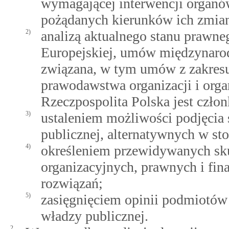
wymagającej interwencji organó
pożądanych kierunków ich zmia
2)
analizą aktualnego stanu prawn
Europejskiej, umów międzynarod
związana, w tym umów z zakresu
prawodawstwa organizacji i or
Rzeczpospolita Polska jest czło
3)
ustaleniem możliwości podjęcia
publicznej, alternatywnych w st
4)
określeniem przewidywanych sk
organizacyjnych, prawnych i fi
rozwiązań;
5)
zasięgnięciem opinii podmiotów
władzy publicznej.
2.