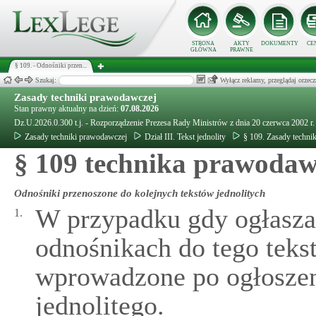
STRONA
AKTY
DOKUMENTY
CE
GŁÓWNA
PRAWNE
§ 109. - Odnośniki przen...
Szukaj:
Wyłącz reklamy, przeglądaj orz
Zasady techniki prawodawczej
Stan prawny aktualny na dzień:
07.08.2026
Dz.U.2026.0.300 t.j. - Rozporządzenie Prezesa Rady Ministrów z dnia 20 czerwca 2002 r
Zasady techniki prawodawczej
Dział III. Tekst jednolity
§ 109. Zasady techni
§ 109 technika prawoda
Odnośniki przenoszone do kolejnych tekstów jednolitych
W przypadku gdy ogłasza s
1.
odnośnikach do tego teks
wprowadzone po ogłoszeni
jednolitego.