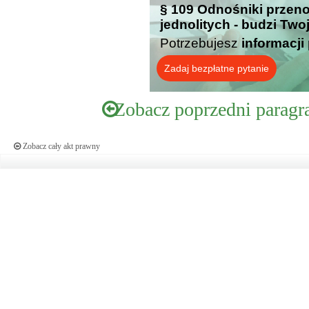
§ 109 Odnośniki przen
jednolitych - budzi Two
Potrzebujesz
informacji
Zadaj bezpłatne pytanie
Zobacz poprzedni paragr
Zobacz cały akt prawny