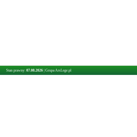
Stan prawny:
07.08.2026
|
Grupa ArsLege.pl