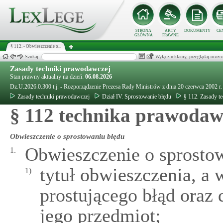
STRONA
AKTY
DOKUMENTY
CE
GŁÓWNA
PRAWNE
§ 112. - Obwieszczenie o...
Szukaj:
Wyłącz reklamy, przeglądaj orz
Zasady techniki prawodawczej
Stan prawny aktualny na dzień:
06.08.2026
Dz.U.2026.0.300 t.j. - Rozporządzenie Prezesa Rady Ministrów z dnia 20 czerwca 2002 r
Zasady techniki prawodawczej
Dział IV. Sprostowanie błędu
§ 112. Zasady t
§ 112 technika prawodaw
Obwieszczenie o sprostowaniu błędu
Obwieszczenie o sprostow
1.
tytuł obwieszczenia, a
1)
prostującego błąd oraz 
jego przedmiot;