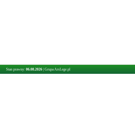
Stan prawny:
06.08.2026
|
Grupa ArsLege.pl