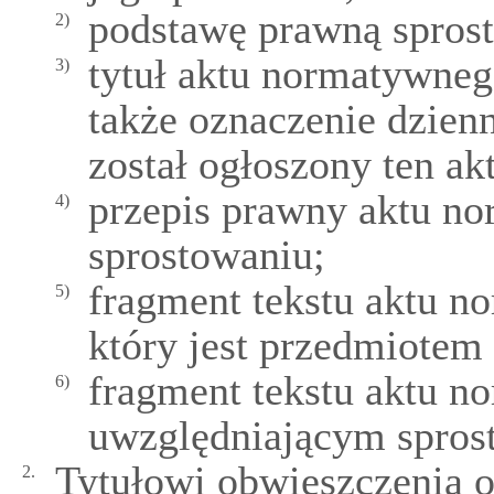
podstawę prawną sprost
2)
tytuł aktu normatywnego
3)
także oznaczenie dzien
został ogłoszony ten akt
przepis prawny aktu n
4)
sprostowaniu;
fragment tekstu aktu n
5)
który jest przedmiotem
fragment tekstu aktu 
6)
uwzględniającym spros
Tytułowi obwieszczenia o
2.