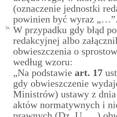
(oznaczenie jednostki re
powinien być wyraz „…”.
W przypadku gdy błąd pol
3a.
redakcyjnej albo załączn
obwieszczenia o sprostow
według wzoru:
„Na podstawie
art.
17
ust
gdy obwieszczenie wydaje
Ministrów) ustawy z dnia 
aktów normatywnych i ni
prawnych (Dz. U. …) obwi