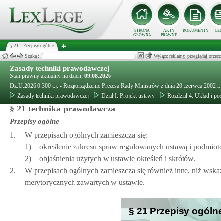
STRONA
AKTY
DOKUMENTY
CE
GŁÓWNA
PRAWNE
§ 21. - Przepisy ogólne
Szukaj:
Wyłącz reklamy, przeglądaj orz
Zasady techniki prawodawczej
Stan prawny aktualny na dzień:
09.08.2026
Dz.U.2026.0.300 t.j. - Rozporządzenie Prezesa Rady Ministrów z dnia 20 czerwca 2002 r
Zasady techniki prawodawczej
Dział I. Projekt ustawy
Rozdział 4. Układ i p
§ 21 technika prawodawcza
Przepisy ogólne
1.
W przepisach ogólnych zamieszcza się:
1)
określenie zakresu spraw regulowanych ustawą i podmiotó
2)
objaśnienia użytych w ustawie określeń i skrótów.
2.
W przepisach ogólnych zamieszcza się również inne, niż wskaz
merytorycznych zawartych w ustawie.
§ 21 Przepisy ogóln