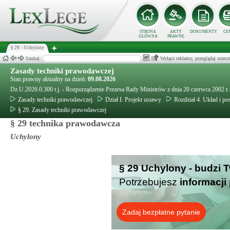
STRONA
AKTY
DOKUMENTY
CE
GŁÓWNA
PRAWNE
§ 29. - Uchylony
Szukaj:
Wyłącz reklamy, przeglądaj orz
Zasady techniki prawodawczej
Stan prawny aktualny na dzień:
09.08.2026
Dz.U.2026.0.300 t.j. - Rozporządzenie Prezesa Rady Ministrów z dnia 20 czerwca 2002 r
Zasady techniki prawodawczej
Dział I. Projekt ustawy
Rozdział 4. Układ i p
§ 29. Zasady techniki prawodawczej
§ 29 technika prawodawcza
Uchylony
§ 29 Uchylony - budzi 
Potrzebujesz
informacji
Zadaj bezpłatne pytanie