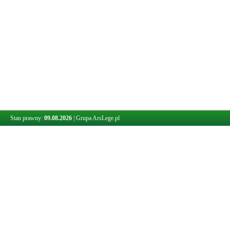
Stan prawny:
09.08.2026
|
Grupa ArsLege.pl