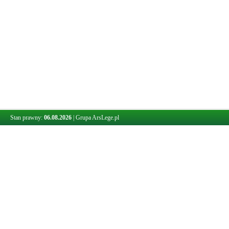
Stan prawny:
06.08.2026
|
Grupa ArsLege.pl