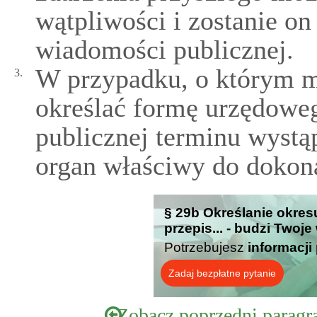
wątpliwości i zostanie o
wiadomości publicznej.
W przypadku, o którym m
3.
określać formę urzędowe
publicznej terminu wystą
organ właściwy do dokona
§ 29b Określanie okres
przepis... - budzi Twoj
Potrzebujesz
informacji
Zadaj bezpłatne pytanie
Zobacz poprzedni paragr