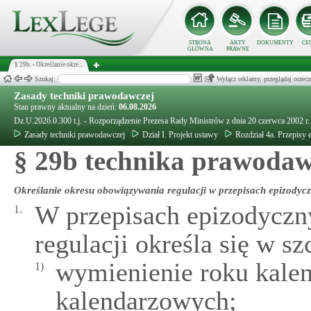
STRONA
AKTY
DOKUMENTY
CE
GŁÓWNA
PRAWNE
§ 29b. - Określanie okre...
Szukaj:
Wyłącz reklamy, przeglądaj orz
Zasady techniki prawodawczej
Stan prawny aktualny na dzień:
06.08.2026
Dz.U.2026.0.300 t.j. - Rozporządzenie Prezesa Rady Ministrów z dnia 20 czerwca 2002 r
Zasady techniki prawodawczej
Dział I. Projekt ustawy
Rozdział 4a. Przepisy 
§ 29b technika prawoda
Określanie okresu obowiązywania regulacji w przepisach epizodyc
W przepisach epizodyczn
1.
regulacji określa się w sz
wymienienie roku kalen
1)
kalendarzowych;