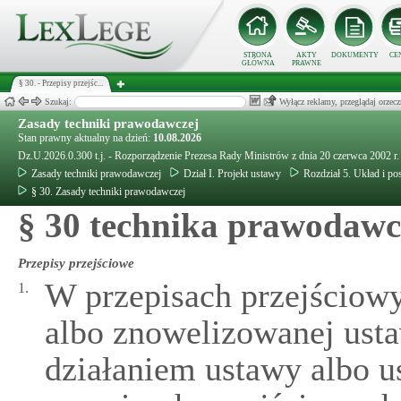
STRONA
AKTY
DOKUMENTY
CE
GŁÓWNA
PRAWNE
§ 30. - Przepisy przejśc...
Szukaj:
Wyłącz reklamy, przeglądaj orz
Zasady techniki prawodawczej
Stan prawny aktualny na dzień:
10.08.2026
Dz.U.2026.0.300 t.j. - Rozporządzenie Prezesa Rady Ministrów z dnia 20 czerwca 2002 r
Zasady techniki prawodawczej
Dział I. Projekt ustawy
Rozdział 5. Układ i p
§ 30. Zasady techniki prawodawczej
§ 30 technika prawodawc
Przepisy przejściowe
W przepisach przejściowy
1.
albo znowelizowanej usta
działaniem ustawy albo 