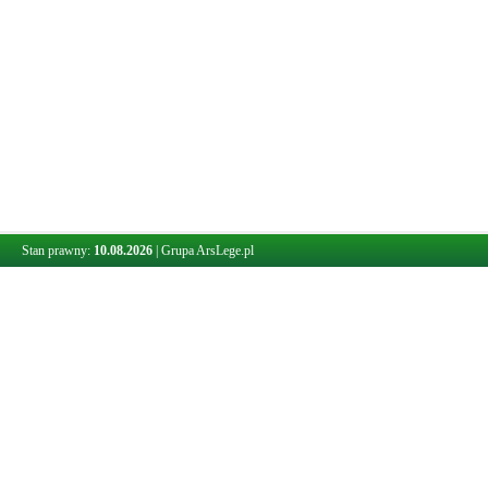
Stan prawny:
10.08.2026
|
Grupa ArsLege.pl