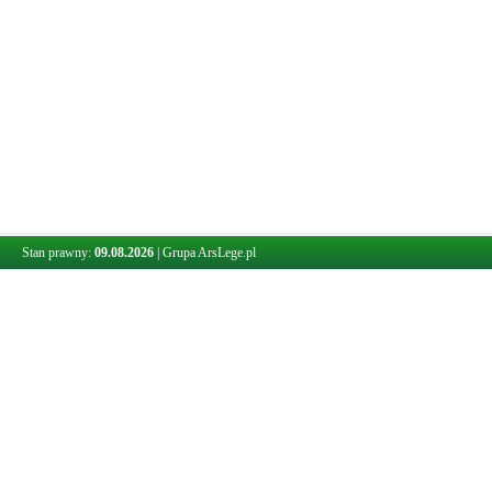
Stan prawny:
09.08.2026
|
Grupa ArsLege.pl