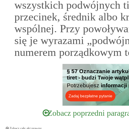
wszystkich podwójnych ti
przecinek, średnik albo k
wspólnej. Przy powoływa
się je wyrazami „podwójn
numerem porządkowym te
§ 57 Oznaczanie artykułu
tiret - budzi Twoje wątp
Potrzebujesz
informacji
Zadaj bezpłatne pytanie
Zobacz poprzedni paragr
Zobacz cały akt prawny