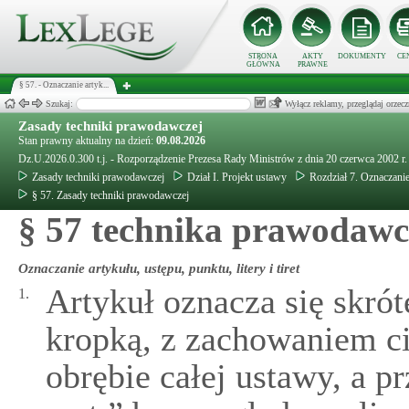
STRONA
AKTY
DOKUMENTY
CE
GŁÓWNA
PRAWNE
§ 57. - Oznaczanie artyk...
Szukaj:
Wyłącz reklamy, przeglądaj orz
Zasady techniki prawodawczej
Stan prawny aktualny na dzień:
09.08.2026
Dz.U.2026.0.300 t.j. - Rozporządzenie Prezesa Rady Ministrów z dnia 20 czerwca 2002 r
Zasady techniki prawodawczej
Dział I. Projekt ustawy
Rozdział 7. Oznaczanie
§ 57. Zasady techniki prawodawczej
§ 57 technika prawodawc
Oznaczanie artykułu, ustępu, punktu, litery i tiret
Artykuł oznacza się skrót
1.
kropką, z zachowaniem ci
obrębie całej ustawy, a 