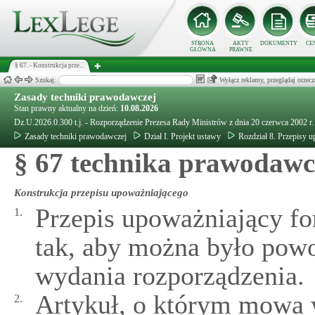
STRONA
AKTY
DOKUMENTY
CE
GŁÓWNA
PRAWNE
§ 67. - Konstrukcja prze...
Szukaj:
Wyłącz reklamy, przeglądaj orz
Zasady techniki prawodawczej
Stan prawny aktualny na dzień:
10.08.2026
Dz.U.2026.0.300 t.j. - Rozporządzenie Prezesa Rady Ministrów z dnia 20 czerwca 2002 r
Zasady techniki prawodawczej
Dział I. Projekt ustawy
Rozdział 8. Przepisy 
§ 67 technika prawodawc
Konstrukcja przepisu upoważniającego
Przepis upoważniający fo
1.
tak, aby można było pow
wydania rozporządzenia.
Artykuł, o którym mowa w
2.