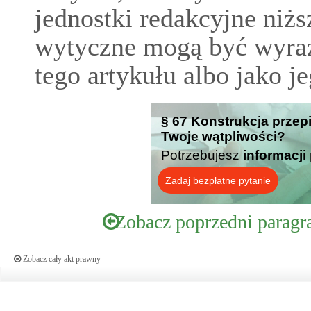
jednostki redakcyjne niżs
wytyczne mogą być wyraż
tego artykułu albo jako j
§ 67 Konstrukcja przep
Twoje wątpliwości?
Potrzebujesz
informacji
Zadaj bezpłatne pytanie
Zobacz poprzedni paragr
Zobacz cały akt prawny