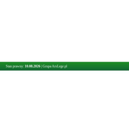
Stan prawny:
10.08.2026
|
Grupa ArsLege.pl