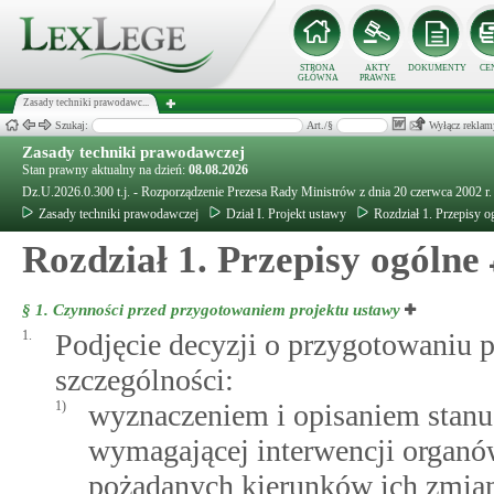
STRONA
AKTY
DOKUMENTY
CE
GŁÓWNA
PRAWNE
Zasady techniki prawodawc...
Szukaj:
Art./§
Wyłącz reklam
Zasady techniki prawodawczej
Stan prawny aktualny na dzień:
08.08.2026
Dz.U.2026.0.300 t.j. - Rozporządzenie Prezesa Rady Ministrów z dnia 20 czerwca 2002 r
Zasady techniki prawodawczej
Dział I. Projekt ustawy
Rozdział 1. Przepisy o
Rozdział 1. Przepisy ogólne
§ 1.
Czynności przed przygotowaniem projektu ustawy
1.
Podjęcie decyzji o przygotowaniu p
szczególności:
1)
wyznaczeniem i opisaniem stanu
wymagającej interwencji organó
pożądanych kierunków ich zmia