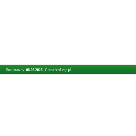
Stan prawny:
08.08.2026
|
Grupa ArsLege.pl