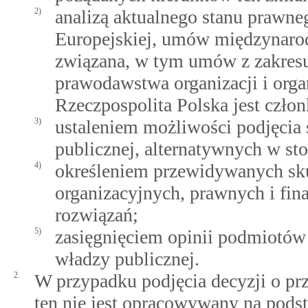
2)
analizą aktualnego stanu prawn
Europejskiej, umów międzynarod
związana, w tym umów z zakresu
prawodawstwa organizacji i or
Rzeczpospolita Polska jest czło
3)
ustaleniem możliwości podjęcia
publicznej, alternatywnych w st
4)
określeniem przewidywanych sk
organizacyjnych, prawnych i fi
rozwiązań;
5)
zasięgnięciem opinii podmiotów
władzy publicznej.
2.
W przypadku podjęcia decyzji o prz
ten nie jest opracowywany na podst