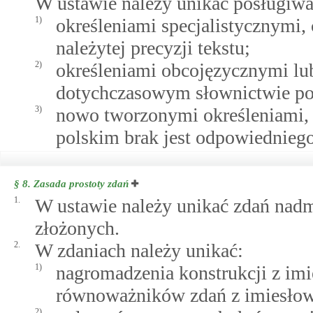
W ustawie należy unikać posługiwan
1)
określeniami specjalistycznymi,
należytej precyzji tekstu;
2)
określeniami obcojęzycznymi lu
dotychczasowym słownictwie pol
3)
nowo tworzonymi określeniami,
polskim brak jest odpowiedniego
§ 8.
Zasada prostoty zdań
1.
W ustawie należy unikać zdań nadm
złożonych.
2.
W zdaniach należy unikać:
1)
nagromadzenia konstrukcji z im
równoważników zdań z imiesło
2)