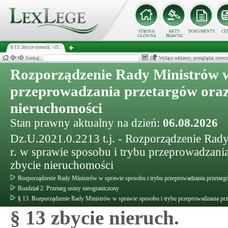
STRONA
AKTY
DOKUMENTY
CE
GŁÓWNA
PRAWNE
§ 13. zbycie nieruch. - O...
Szukaj:
Wyłącz reklamy, przeglądaj orz
Rozporządzenie Rady Ministrów w
przeprowadzania przetargów oraz
nieruchomości
Stan prawny aktualny na dzień:
06.08.2026
Dz.U.2021.0.2213 t.j. - Rozporządzenie Rady
r. w sprawie sposobu i trybu przeprowadzani
zbycie nieruchomości
Rozporządzenie Rady Ministrów w sprawie sposobu i trybu przeprowadzania przetarg
Rozdział 2. Przetarg ustny nieograniczony
§ 13. Rozporządzenie Rady Ministrów w sprawie sposobu i trybu przeprowadzania pr
§ 13 zbycie nieruch.