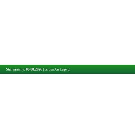
Stan prawny:
06.08.2026
|
Grupa ArsLege.pl