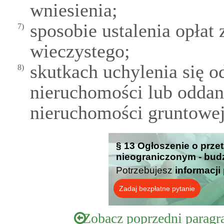
wniesienia;
sposobie ustalenia opłat
7)
wieczystego;
skutkach uchylenia się 
8)
nieruchomości lub oddan
nieruchomości gruntowej
§ 13 Ogłoszenie o prze
nieograniczonym - budz
Potrzebujesz
informacji
Zadaj bezpłatne pytanie
Zobacz poprzedni paragr