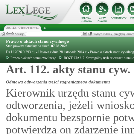
STRONA
AKTY
DOKUMENTY
CE
GŁÓWNA
PRAWNE
Art. 112. - Odmowa odtwo...
Szukaj:
Wyłącz reklamy, przeglądaj orz
Prawo o aktach stanu cywilnego
Stan prawny aktualny na dzień:
07.08.2026
Dz.U.2026.0.393 t.j. - Ustawa z dnia 28 listopada 2014 r. - Prawo o aktach stanu cywilne
Prawo o aktach stanu cywilnego
ROZDZIAŁ 7. Szczególny tryb rejestracji stanu 
Art. 112. akty stanu cyw.
Odmowa odtworzenia treści zagranicznego dokumentu
Kierownik urzędu stanu cy
odtworzenia, jeżeli wniosk
dokumentu bezspornie potw
potwierdza on zdarzenie in