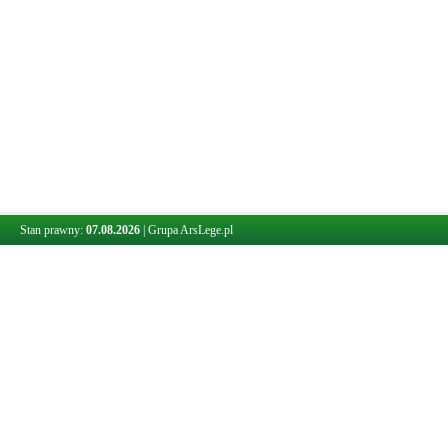
Stan prawny:
07.08.2026
|
Grupa ArsLege.pl