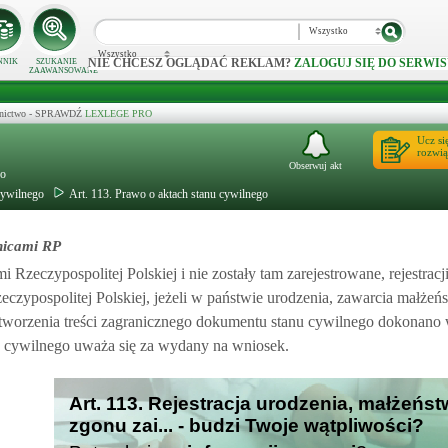
Wszystko
Wszystko
NIE CHCESZ OGLĄDAĆ REKLAM?
ZALOGUJ SIĘ DO SERWIS
NNIK
SZUKANIE
ZAAWANSOWANE
ecznictwo - SPRAWDŹ
LEXLEGE PRO
Ucz si
rozwią
Obserwuj akt
go
cywilnego
Art. 113. Prawo o aktach stanu cywilnego
anicami RP
mi Rzeczypospolitej Polskiej i nie zostały tam zarejestrowane, rejestracj
eczypospolitej Polskiej, jeżeli w państwie urodzenia, zawarcia małżeń
 odtworzenia treści zagranicznego dokumentu stanu cywilnego dokonano
nu cywilnego uważa się za wydany na wniosek.
Art. 113. Rejestracja urodzenia, małżeńst
zgonu zai... - budzi Twoje wątpliwości?