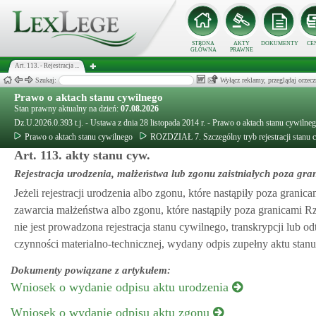
STRONA
AKTY
DOKUMENTY
CE
GŁÓWNA
PRAWNE
Art. 113. - Rejestracja ...
Szukaj:
Wyłącz reklamy, przeglądaj orz
Prawo o aktach stanu cywilnego
Stan prawny aktualny na dzień:
07.08.2026
Dz.U.2026.0.393 t.j. - Ustawa z dnia 28 listopada 2014 r. - Prawo o aktach stanu cywilne
Prawo o aktach stanu cywilnego
ROZDZIAŁ 7. Szczególny tryb rejestracji stanu 
Art. 113. akty stanu cyw.
Rejestracja urodzenia, małżeństwa lub zgonu zaistniałych poza gr
Jeżeli rejestracji urodzenia albo zgonu, które nastąpiły poza granica
zawarcia małżeństwa albo zgonu, które nastąpiły poza granicami Rz
nie jest prowadzona rejestracja stanu cywilnego, transkrypcji lub
czynności materialno-technicznej, wydany odpis zupełny aktu sta
Dokumenty powiązane z artykułem:
Wniosek o wydanie odpisu aktu urodzenia
Wniosek o wydanie odpisu aktu zgonu