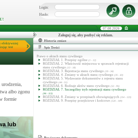
Login:
Hasło:
U!
07.08.2026
Zaloguj się, aby pozbyć się reklam.
Historia zmian
ę efektywniej
zując test
Spis Treści
Prawo o aktach stanu cywilnego
ROZDZIAŁ 1. Przepisy ogólne
(1 - 12)
ROZDZIAŁ 2. Właściwość miejscowa w sprawach rejestracji
stanu cywilnego
(13 - 18)
ROZDZIAŁ 3. Rejestracja stanu cywilnego
(19 - 34)
ROZDZIAŁ 4. Zmiany w aktach stanu cywilnego
(35 - 43)
ROZDZIAŁ 5. Wydawanie dokumentów z rejestru stanu
cywilnego
(44 - 51)
i urodzenia,
ROZDZIAŁ 6. Rodzaje aktów stanu cywilnego
(52 - 95)
ROZDZIAŁ 7. Szczególny tryb rejestracji stanu cywilnego
stwa albo zgonu
(96 - 113)
ROZDZIAŁ 8. Zmiany w przepisach obowiązujących
(114 - 123)
 w formie
ROZDZIAŁ 9. Przepisy przejściowe i końcowe
(124 - 149)
wa lub
Powiązane dokumenty