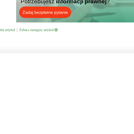
Potrzebujesz
informacji prawnej
?
Zadaj bezpłatne pytanie
ni artykuł
|
Zobacz następny artykuł