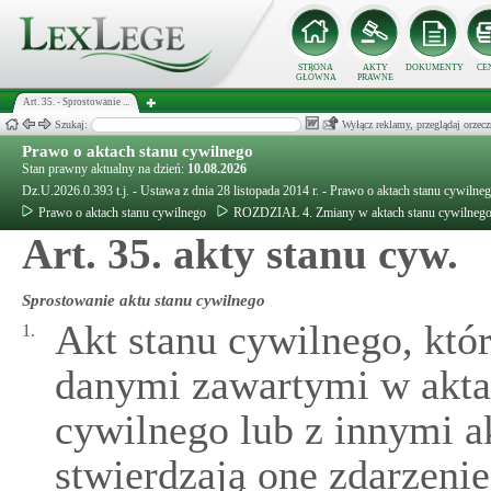
STRONA
AKTY
DOKUMENTY
CE
GŁÓWNA
PRAWNE
Art. 35. - Sprostowanie ...
Szukaj:
Wyłącz reklamy, przeglądaj orz
Prawo o aktach stanu cywilnego
Stan prawny aktualny na dzień:
10.08.2026
Dz.U.2026.0.393 t.j. - Ustawa z dnia 28 listopada 2014 r. - Prawo o aktach stanu cywilne
Prawo o aktach stanu cywilnego
ROZDZIAŁ 4. Zmiany w aktach stanu cywilneg
Art. 35. akty stanu cyw.
Sprostowanie aktu stanu cywilnego
Akt stanu cywilnego, któ
1.
danymi zawartymi w aktac
cywilnego lub z innymi ak
stwierdzają one zdarzenie