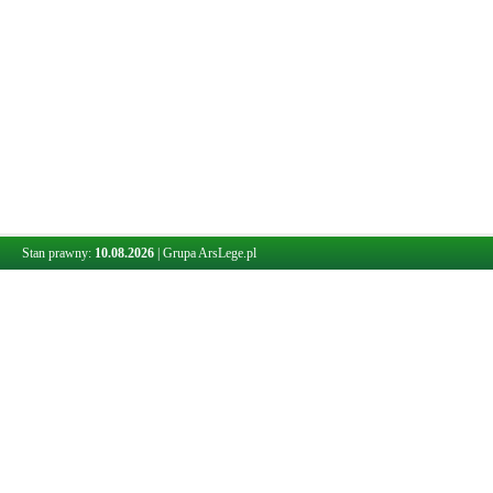
Stan prawny:
10.08.2026
|
Grupa ArsLege.pl