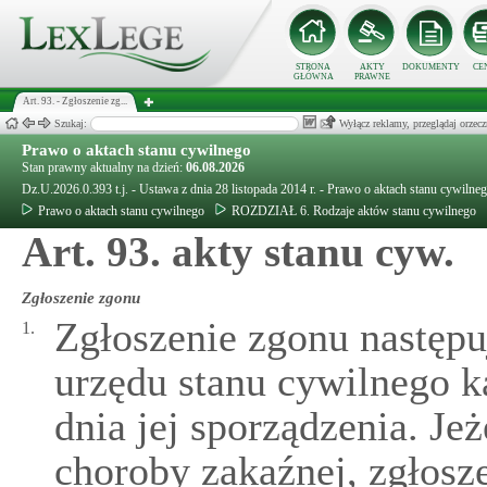
STRONA
AKTY
DOKUMENTY
CE
GŁÓWNA
PRAWNE
Art. 93. - Zgłoszenie zg...
Szukaj:
Wyłącz reklamy, przeglądaj orz
Prawo o aktach stanu cywilnego
Stan prawny aktualny na dzień:
06.08.2026
Dz.U.2026.0.393 t.j. - Ustawa z dnia 28 listopada 2014 r. - Prawo o aktach stanu cywilne
Prawo o aktach stanu cywilnego
ROZDZIAŁ 6. Rodzaje aktów stanu cywilnego
Art. 93. akty stanu cyw.
Zgłoszenie zgonu
Zgłoszenie zgonu następu
1.
urzędu stanu cywilnego k
dnia jej sporządzenia. Jeż
choroby zakaźnej, zgłosz