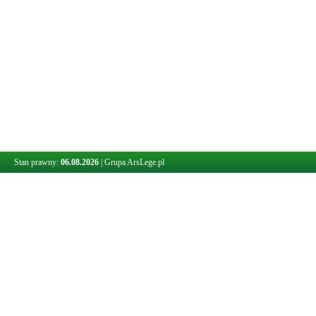
Stan prawny:
06.08.2026
|
Grupa ArsLege.pl