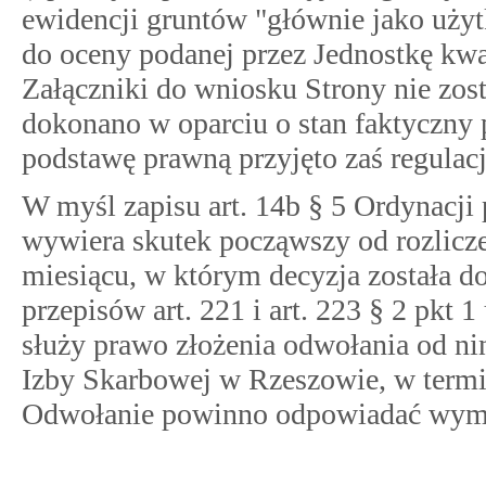
ewidencji gruntów "głównie jako użytk
do oceny podanej przez Jednostkę kwal
Załączniki do wniosku Strony nie zosta
dokonano w oparciu o stan faktyczny
podstawę prawną przyjęto zaś regulac
W myśl zapisu art. 14b § 5 Ordynacji
wywiera skutek począwszy od rozlicze
miesiącu, w którym decyzja została d
przepisów art. 221 i art. 223 § 2 pkt
służy prawo złożenia odwołania od nin
Izby Skarbowej w Rzeszowie, w termin
Odwołanie powinno odpowiadać wymog