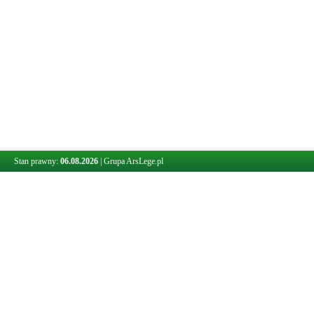
Stan prawny:
06.08.2026
|
Grupa ArsLege.pl