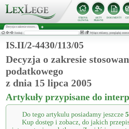
STRONA
AKTY
DOKUMENTY
CE
GŁÓWNA
PRAWNE
Decyzja o zakresie stosow...
Szukaj:
Wyłącz reklamy, przeglądaj orz
IS.II/2-4430/113/05
Decyzja o zakresie stosowa
podatkowego
z dnia 15 lipca 2005
Artykuły przypisane do interp
Do tego artykulu posiadamy jeszcze
5
Kup dostęp i zobacz, do jakich przepi