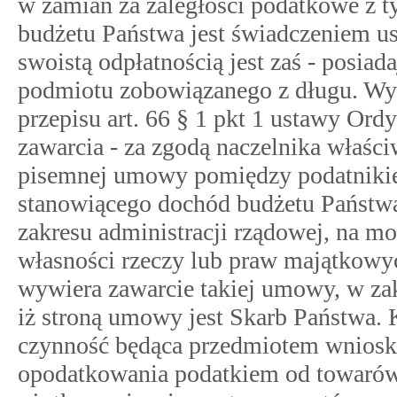
w zamian za zaległości podatkowe z 
budżetu Państwa jest świadczeniem us
swoistą odpłatnością jest zaś - posia
podmiotu zobowiązanego z długu. Wyg
przepisu art. 66 § 1 pkt 1 ustawy Or
zawarcia - za zgodą naczelnika właś
pisemnej umowy pomiędzy podatniki
stanowiącego dochód budżetu Państwa
zakresu administracji rządowej, na moc
własności rzeczy lub praw majątkowyc
wywiera zawarcie takiej umowy, w zak
iż stroną umowy jest Skarb Państwa. K
czynność będąca przedmiotem wniosku
opodatkowania podatkiem od towarów 