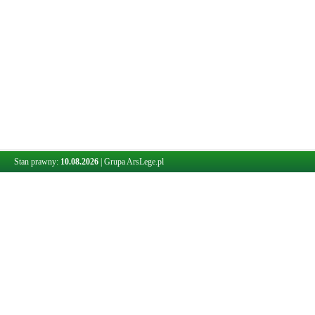
Stan prawny:
10.08.2026
|
Grupa ArsLege.pl