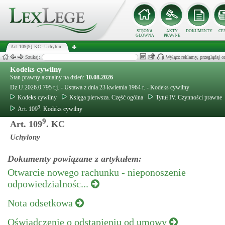
STRONA
AKTY
DOKUMENTY
CE
GŁÓWNA
PRAWNE
Art. 109[9]. KC - Uchylon...
Szukaj:
Wyłącz reklamy, przeglądaj
Kodeks cywilny
Stan prawny aktualny na dzień:
10.08.2026
Dz.U.2026.0.795 t.j. - Ustawa z dnia 23 kwietnia 1964 r. - Kodeks cywilny
Kodeks cywilny
Księga pierwsza. Część ogólna
Tytuł IV. Czynności prawne
9
Art. 109
. Kodeks cywilny
9
Art. 109
. KC
Uchylony
Dokumenty powiązane z artykułem:
Otwarcie nowego rachunku - nieponoszenie
odpowiedzialnośc...
Nota odsetkowa
Oświadczenie o odstąpieniu od umowy