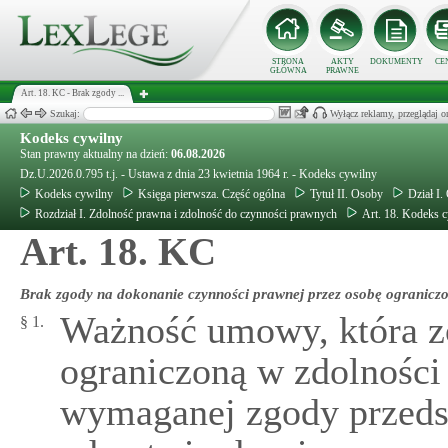
STRONA
AKTY
DOKUMENTY
CE
GŁÓWNA
PRAWNE
Art. 18. KC - Brak zgody ...
Szukaj:
Wyłącz reklamy, przeglądaj
Kodeks cywilny
Stan prawny aktualny na dzień:
06.08.2026
Dz.U.2026.0.795 t.j. - Ustawa z dnia 23 kwietnia 1964 r. - Kodeks cywilny
Kodeks cywilny
Księga pierwsza. Część ogólna
Tytuł II. Osoby
Dział I.
Rozdział I. Zdolność prawna i zdolność do czynności prawnych
Art. 18. Kodeks 
Art. 18. KC
Brak zgody na dokonanie czynności prawnej przez osobę ogranicz
Ważność umowy, która zo
§ 1.
ograniczoną w zdolności
wymaganej zgody przeds