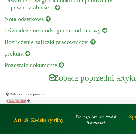
Otwarcie nowego rachunku - nieponoszenie
odpowiedzialnośc...
Nota odsetkowa
Oświadczenie o odstąpieniu od umowy
Rozliczenie zaliczki pracowniczej
prokura
Pozostałe dokumenty
Zobacz poprzedni artyk
Zobacz cały akt prawny
Orzeczenia: 9
Sp
Do tego Art. sąd wydał
Art. 18. Kodeks cywilny
9 orzeczeń