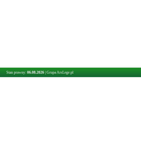
Stan prawny:
06.08.2026
|
Grupa ArsLege.pl