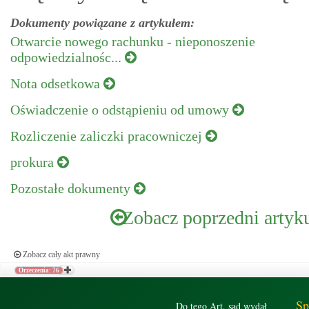
Dokumenty powiązane z artykułem:
Otwarcie nowego rachunku - nieponoszenie
odpowiedzialnośc...
Nota odsetkowa
Oświadczenie o odstąpieniu od umowy
Rozliczenie zaliczki pracowniczej
prokura
Pozostałe dokumenty
Zobacz poprzedni artyk
Zobacz cały akt prawny
Orzeczenia: 76
Sp
Do tego Art. sąd wydał