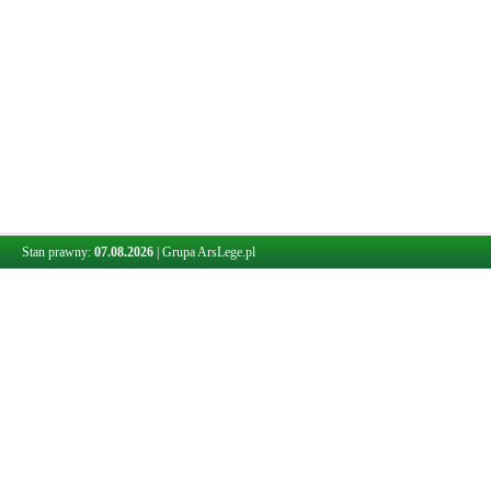
Stan prawny:
07.08.2026
|
Grupa ArsLege.pl