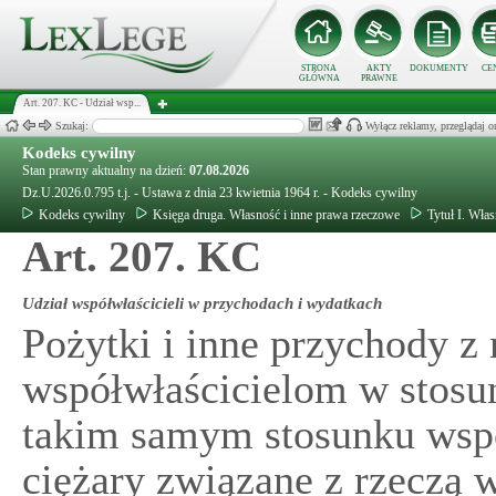
STRONA
AKTY
DOKUMENTY
CE
GŁÓWNA
PRAWNE
Art. 207. KC - Udział wsp...
Szukaj:
Wyłącz reklamy, przeglądaj
Kodeks cywilny
Stan prawny aktualny na dzień:
07.08.2026
Dz.U.2026.0.795 t.j. - Ustawa z dnia 23 kwietnia 1964 r. - Kodeks cywilny
Kodeks cywilny
Księga druga. Własność i inne prawa rzeczowe
Tytuł I. Wła
Art. 207. KC
Udział współwłaścicieli w przychodach i wydatkach
Pożytki i inne przychody z
współwłaścicielom w stosu
takim samym stosunku wspó
ciężary związane z rzeczą 