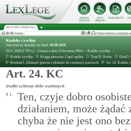
STRONA
AKTY
DOKUMENTY
CE
GŁÓWNA
PRAWNE
Art. 24. KC - środki ochr...
Szukaj:
Wyłącz reklamy, przeglądaj
Kodeks cywilny
Stan prawny aktualny na dzień:
09.08.2026
Dz.U.2026.0.795 t.j. - Ustawa z dnia 23 kwietnia 1964 r. - Kodeks cywilny
Kodeks cywilny
Księga pierwsza. Część ogólna
Tytuł II. Osoby
Dział I.
Rozdział I. Zdolność prawna i zdolność do czynności prawnych
Art. 24. Kodeks 
Art. 24. KC
środki ochrony dóbr osobistych
Ten, czyje dobro osobist
§ 1.
działaniem, może żądać z
chyba że nie jest ono b