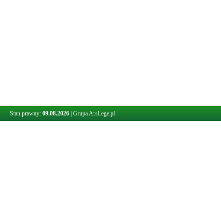
Stan prawny:
09.08.2026
|
Grupa ArsLege.pl