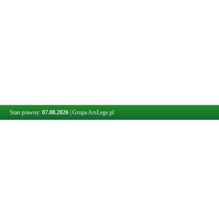
Stan prawny:
07.08.2026
|
Grupa ArsLege.pl