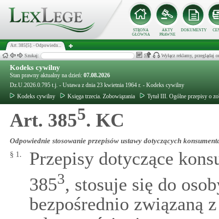
STRONA
AKTY
DOKUMENTY
CE
GŁÓWNA
PRAWNE
Art. 385[5]. - Odpowiedn...
Szukaj:
Wyłącz reklamy, przeglądaj
Kodeks cywilny
Stan prawny aktualny na dzień:
07.08.2026
Dz.U.2026.0.795 t.j. - Ustawa z dnia 23 kwietnia 1964 r. - Kodeks cywilny
Kodeks cywilny
Księga trzecia. Zobowiązania
Tytuł III. Ogólne przepisy o
5
Art. 385
. KC
Odpowiednie stosowanie przepisów ustawy dotyczących konsument
Przepisy dotyczące kons
§ 1.
3
385
, stosuje się do os
bezpośrednio związaną z 