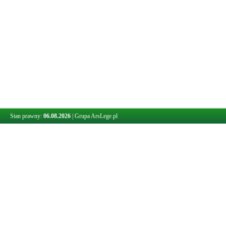
Stan prawny:
06.08.2026
|
Grupa ArsLege.pl