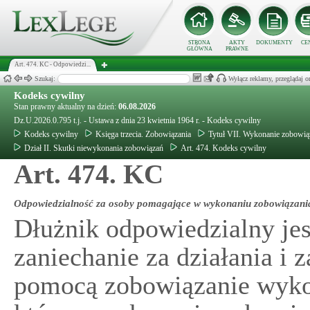
STRONA
AKTY
DOKUMENTY
CE
GŁÓWNA
PRAWNE
Art. 474. KC - Odpowiedzi...
Szukaj:
Wyłącz reklamy, przeglądaj
Kodeks cywilny
Stan prawny aktualny na dzień:
06.08.2026
Dz.U.2026.0.795 t.j. - Ustawa z dnia 23 kwietnia 1964 r. - Kodeks cywilny
Kodeks cywilny
Księga trzecia. Zobowiązania
Tytuł VII. Wykonanie zobowiąz
Dział II. Skutki niewykonania zobowiązań
Art. 474. Kodeks cywilny
Art. 474. KC
Odpowiedzialność za osoby pomagające w wykonaniu zobowiązani
Dłużnik odpowiedzialny jest
zaniechanie za działania i 
pomocą zobowiązanie wyko