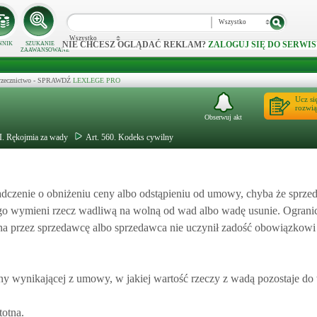
Wszystko
Wszystko
NIE CHCESZ OGLĄDAĆ REKLAM?
ZALOGUJ SIĘ DO SERWIS
NNIK
SZUKANIE
ZAAWANSOWANE
 orzecznictwo - SPRAWDŹ
LEXLEGE PRO
Ucz si
rozwią
Obserwuj akt
II. Rękojmia za wady
Art. 560. Kodeks cywilny
adczenie o obniżeniu ceny albo odstąpieniu od umowy, chyba że sprz
go wymieni rzecz wadliwą na wolną od wad albo wadę usunie. Ogranic
iana przez sprzedawcę albo sprzedawca nie uczynił zadość obowiązkow
y wynikającej z umowy, w jakiej wartość rzeczy z wadą pozostaje do 
totna.