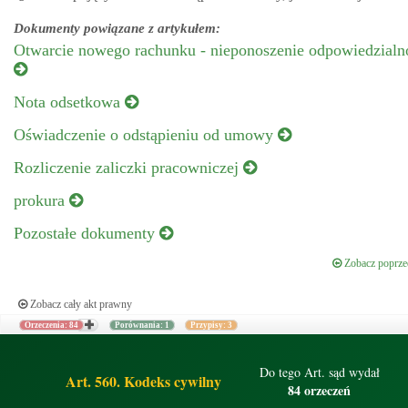
Dokumenty powiązane z artykułem:
Otwarcie nowego rachunku - nieponoszenie odpowiedzialno
Nota odsetkowa
Oświadczenie o odstąpieniu od umowy
Rozliczenie zaliczki pracowniczej
prokura
Pozostałe dokumenty
Zobacz poprzed
Zobacz cały akt prawny
Orzeczenia: 84
Porównania: 1
Przypisy: 3
Do tego Art. sąd wydał
Art. 560. Kodeks cywilny
84 orzeczeń