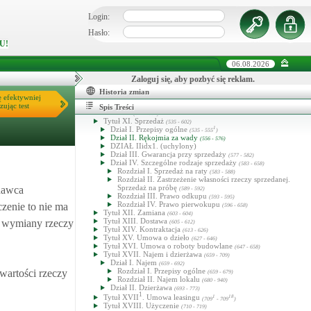
produkt niebezpieczny
1
11
(449
- 449
)
Tytuł VII. Wykonanie zobowiązań i skutki ich niewykonania
Login:
(450 - 497)
Dział I. Wykonanie zobowiązań
(450 - 470)
Hasło:
Dział II. Skutki niewykonania zobowiązań
(471 - 486)
U!
Dział III. Wykonanie i skutki niewykonania zobowiązań z
umów wzajemnych
(487 - 508)
Tytuł VIII. Potrącenie, odnowienie, zwolnienie z długu
06.08.2026
(498 - 508)
Zaloguj się, aby pozbyć się reklam.
Tytuł IX. Zmiana wierzyciela lub dłużnika
(509 - 526)
Dział I. Zmiana wierzyciela
(509 - 518)
Historia zmian
Dział II. Zmiana dłużnika
ę efektywniej
(519 - 534)
Tytuł X. Ochrona wierzyciela w razie niewypłacalności
zując test
Spis Treści
dłużnika
(527 - 534)
Tytuł XI. Sprzedaż
(535 - 602)
Dział I. Przepisy ogólne
1
(535 - 555
)
Dział II. Rękojmia za wady
(556 - 576)
DZIAŁ IIidx1. (uchylony)
Dział III. Gwarancja przy sprzedaży
(577 - 582)
Dział IV. Szczególne rodzaje sprzedaży
(583 - 658)
Rozdział I. Sprzedaż na raty
(583 - 588)
Rozdział II. Zastrzeżenie własności rzeczy sprzedanej.
Sprzedaż na próbę
edawca
(589 - 592)
Rozdział III. Prawo odkupu
(593 - 595)
Rozdział IV. Prawo pierwokupu
zenie to nie ma
(596 - 658)
Tytuł XII. Zamiana
(603 - 604)
Tytuł XIII. Dostawa
i wymiany rzeczy
(605 - 612)
Tytuł XIV. Kontraktacja
(613 - 626)
Tytuł XV. Umowa o dzieło
(627 - 646)
Tytuł XVI. Umowa o roboty budowlane
(647 - 658)
Tytuł XVII. Najem i dzierżawa
(659 - 709)
Dział I. Najem
(659 - 692)
Rozdział I. Przepisy ogólne
wartości rzeczy
(659 - 679)
Rozdział II. Najem lokalu
(680 - 940)
Dział II. Dzierżawa
(693 - 773)
1
Tytuł XVII
. Umowa leasingu
1
18
(709
- 709
)
Tytuł XVIII. Użyczenie
(710 - 719)