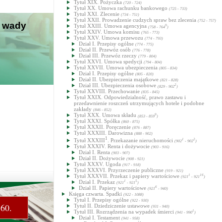
Tytuł XIX. Pożyczka
(720 - 724)
Tytuł XX. Umowa rachunku bankowego
(725 - 733)
Tytuł XXI. Zlecenie
(734 - 751)
Tytuł XXII. Prowadzenie cudzych spraw bez zlecenia
(752 - 757)
e wady
Tytuł XXIII. Umowa agencyjna
9
(758 - 764
)
Tytuł XXIV. Umowa komisu
(765 - 773)
Tytuł XXV. Umowa przewozu
(774 - 793)
Dział I. Przepisy ogólne
(774 - 775)
Dział II. Przewóz osób
(776 - 778)
Dział III. Przewóz rzeczy
(779 - 804)
Tytuł XXVI. Umowa spedycji
(794 - 804)
Tytuł XXVII. Umowa ubezpieczenia
(805 - 834)
Dział I. Przepisy ogólne
(805 - 820)
Dział II. Ubezpieczenia majątkowe
(821 - 828)
Dział III. Ubezpieczenia osobowe
2
(829 - 902
)
Tytuł XXVIII. Przechowanie
(835 - 845)
Tytuł XXIX. Odpowiedzialność, prawo zastawu i
przedawnienie roszczeń utrzymujących hotele i podobne
zakłady
(846 - 852)
Tytuł XXX. Umowa składu
9
(853 - 859
)
Tytuł XXXI. Spółka
(860 - 875)
Tytuł XXXII. Poręczenie
(876 - 887)
Tytuł XXXIII. Darowizna
(888 - 902)
1
Tytuł XXXIII
. Przekazanie nieruchomości
1
2
(902
- 902
)
Tytuł XXXIV. Renta i dożywocie
(903 - 916)
Dział I. Renta
(903 - 907)
Dział II. Dożywocie
(908 - 921)
Tytuł XXXV. Ugoda
(917 - 918)
Tytuł XXXVI. Przyrzeczenie publiczne
(919 - 921)
Tytuł XXXVII. Przekaz i papiery wartościowe
1
16
(921
- 921
)
Dział I. Przekaz
1
5
(921
- 921
)
Dział II. Papiery wartościowe
6
(921
- 940)
Księga czwarta. Spadki
(922 - 1088)
Tytuł I. Przepisy ogólne
(922 - 930)
560.
Tytuł II. Dziedziczenie ustawowe
(931 - 940)
Tytuł III. Rozrządzenia na wypadek śmierci
1
(941 - 990
)
Dział I. Testament
(941 - 958)