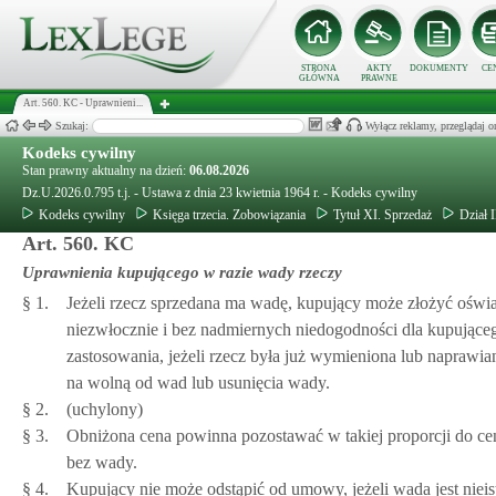
STRONA
AKTY
DOKUMENTY
CE
GŁÓWNA
PRAWNE
Art. 560. KC - Uprawnieni...
Szukaj:
Wyłącz reklamy, przeglądaj
Kodeks cywilny
Stan prawny aktualny na dzień:
06.08.2026
Dz.U.2026.0.795 t.j. - Ustawa z dnia 23 kwietnia 1964 r. - Kodeks cywilny
Kodeks cywilny
Księga trzecia. Zobowiązania
Tytuł XI. Sprzedaż
Dział 
Art. 560. KC
Uprawnienia kupującego w razie wady rzeczy
§ 1.
Jeżeli rzecz sprzedana ma wadę, kupujący może złożyć oświ
niezwłocznie i bez nadmiernych niedogodności dla kupujące
zastosowania, jeżeli rzecz była już wymieniona lub napraw
na wolną od wad lub usunięcia wady.
§ 2.
(uchylony)
§ 3.
Obniżona cena powinna pozostawać w takiej proporcji do cen
bez wady.
§ 4.
Kupujący nie może odstąpić od umowy, jeżeli wada jest nieis