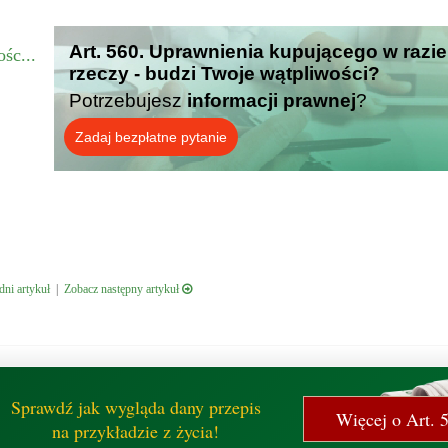
Art. 560. Uprawnienia kupującego w razi
śc...
rzeczy - budzi Twoje wątpliwości?
Potrzebujesz
informacji prawnej
?
Zadaj bezpłatne pytanie
ni artykuł
|
Zobacz następny artykuł
Sprawdź jak wygląda dany przepis
Więcej o Art. 
na przykładzie z życia!