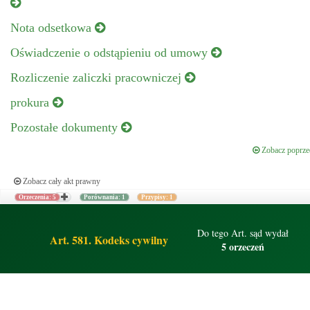
Nota odsetkowa
Oświadczenie o odstąpieniu od umowy
Rozliczenie zaliczki pracowniczej
prokura
Pozostałe dokumenty
Zobacz poprzed
Zobacz cały akt prawny
Orzeczenia: 5
Porównania: 1
Przypisy: 1
Do tego Art. sąd wydał
Art. 581. Kodeks cywilny
5 orzeczeń