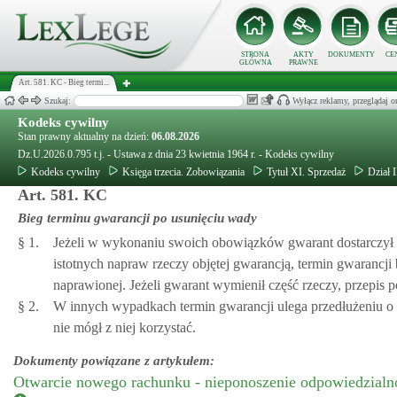
STRONA
AKTY
DOKUMENTY
CE
GŁÓWNA
PRAWNE
Art. 581. KC - Bieg termi...
Szukaj:
Wyłącz reklamy, przeglądaj
Kodeks cywilny
Stan prawny aktualny na dzień:
06.08.2026
Dz.U.2026.0.795 t.j. - Ustawa z dnia 23 kwietnia 1964 r. - Kodeks cywilny
Kodeks cywilny
Księga trzecia. Zobowiązania
Tytuł XI. Sprzedaż
Dział 
Art. 581. KC
Bieg terminu gwarancji po usunięciu wady
§ 1.
Jeżeli w wykonaniu swoich obowiązków gwarant dostarczył 
istotnych napraw rzeczy objętej gwarancją, termin gwarancji
naprawionej. Jeżeli gwarant wymienił część rzeczy, przepis 
§ 2.
W innych wypadkach termin gwarancji ulega przedłużeniu o 
nie mógł z niej korzystać.
Dokumenty powiązane z artykułem:
Otwarcie nowego rachunku - nieponoszenie odpowiedzialno