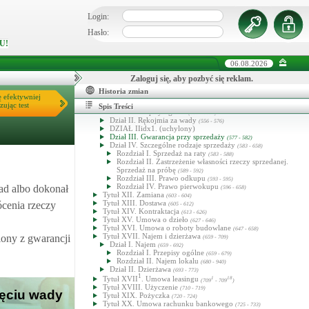
(450 - 497)
Dział I. Wykonanie zobowiązań
(450 - 470)
Login:
Dział II. Skutki niewykonania zobowiązań
(471 - 486)
Dział III. Wykonanie i skutki niewykonania zobowiązań z
Hasło:
umów wzajemnych
(487 - 508)
U!
Tytuł VIII. Potrącenie, odnowienie, zwolnienie z długu
(498 - 508)
Tytuł IX. Zmiana wierzyciela lub dłużnika
06.08.2026
(509 - 526)
Dział I. Zmiana wierzyciela
(509 - 518)
Zaloguj się, aby pozbyć się reklam.
Dział II. Zmiana dłużnika
(519 - 534)
Tytuł X. Ochrona wierzyciela w razie niewypłacalności
Historia zmian
dłużnika
ę efektywniej
(527 - 534)
Tytuł XI. Sprzedaż
zując test
(535 - 602)
Spis Treści
Dział I. Przepisy ogólne
1
(535 - 555
)
Dział II. Rękojmia za wady
(556 - 576)
DZIAŁ IIidx1. (uchylony)
Dział III. Gwarancja przy sprzedaży
(577 - 582)
Dział IV. Szczególne rodzaje sprzedaży
(583 - 658)
Rozdział I. Sprzedaż na raty
(583 - 588)
Rozdział II. Zastrzeżenie własności rzeczy sprzedanej.
Sprzedaż na próbę
(589 - 592)
Rozdział III. Prawo odkupu
(593 - 595)
Rozdział IV. Prawo pierwokupu
ad albo dokonał
(596 - 658)
Tytuł XII. Zamiana
(603 - 604)
Tytuł XIII. Dostawa
ócenia rzeczy
(605 - 612)
Tytuł XIV. Kontraktacja
(613 - 626)
Tytuł XV. Umowa o dzieło
(627 - 646)
Tytuł XVI. Umowa o roboty budowlane
(647 - 658)
Tytuł XVII. Najem i dzierżawa
iony z gwarancji
(659 - 709)
Dział I. Najem
(659 - 692)
Rozdział I. Przepisy ogólne
(659 - 679)
Rozdział II. Najem lokalu
(680 - 940)
Dział II. Dzierżawa
(693 - 773)
1
Tytuł XVII
. Umowa leasingu
1
18
(709
- 709
)
Tytuł XVIII. Użyczenie
(710 - 719)
ięciu wady
Tytuł XIX. Pożyczka
(720 - 724)
Tytuł XX. Umowa rachunku bankowego
(725 - 733)