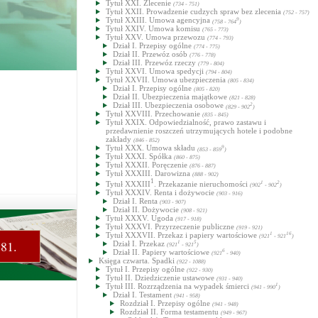
Tytuł XXI. Zlecenie
(734 - 751)
Tytuł XXII. Prowadzenie cudzych spraw bez zlecenia
(752 - 757)
Tytuł XXIII. Umowa agencyjna
9
(758 - 764
)
Tytuł XXIV. Umowa komisu
(765 - 773)
Tytuł XXV. Umowa przewozu
(774 - 793)
Dział I. Przepisy ogólne
(774 - 775)
Dział II. Przewóz osób
(776 - 778)
Dział III. Przewóz rzeczy
(779 - 804)
Tytuł XXVI. Umowa spedycji
(794 - 804)
Tytuł XXVII. Umowa ubezpieczenia
(805 - 834)
Dział I. Przepisy ogólne
(805 - 820)
Dział II. Ubezpieczenia majątkowe
(821 - 828)
Dział III. Ubezpieczenia osobowe
2
(829 - 902
)
Tytuł XXVIII. Przechowanie
(835 - 845)
Tytuł XXIX. Odpowiedzialność, prawo zastawu i
przedawnienie roszczeń utrzymujących hotele i podobne
zakłady
(846 - 852)
Tytuł XXX. Umowa składu
9
(853 - 859
)
Tytuł XXXI. Spółka
(860 - 875)
Tytuł XXXII. Poręczenie
(876 - 887)
Tytuł XXXIII. Darowizna
(888 - 902)
1
Tytuł XXXIII
. Przekazanie nieruchomości
1
2
(902
- 902
)
Tytuł XXXIV. Renta i dożywocie
(903 - 916)
Dział I. Renta
(903 - 907)
Dział II. Dożywocie
(908 - 921)
Tytuł XXXV. Ugoda
(917 - 918)
Tytuł XXXVI. Przyrzeczenie publiczne
(919 - 921)
Tytuł XXXVII. Przekaz i papiery wartościowe
1
16
(921
- 921
)
581.
Dział I. Przekaz
1
5
(921
- 921
)
Dział II. Papiery wartościowe
6
(921
- 940)
Księga czwarta. Spadki
(922 - 1088)
Tytuł I. Przepisy ogólne
(922 - 930)
Tytuł II. Dziedziczenie ustawowe
(931 - 940)
Tytuł III. Rozrządzenia na wypadek śmierci
1
(941 - 990
)
Dział I. Testament
(941 - 958)
Rozdział I. Przepisy ogólne
(941 - 948)
Rozdział II. Forma testamentu
(949 - 967)