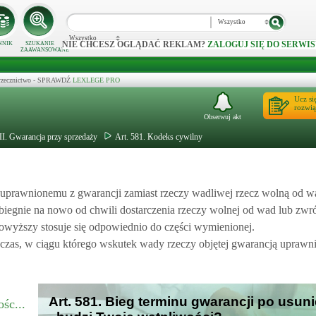
Wszystko
Wszystko
NIE CHCESZ OGLĄDAĆ REKLAM?
ZALOGUJ SIĘ DO SERWIS
NNIK
SZUKANIE
ZAAWANSOWANE
 orzecznictwo - SPRAWDŹ
LEXLEGE PRO
Ucz si
rozwią
Obserwuj akt
III. Gwarancja przy sprzedaży
Art. 581. Kodeks cywilny
uprawnionemu z gwarancji zamiast rzeczy wadliwej rzecz wolną od w
 biegnie na nowo od chwili dostarczenia rzeczy wolnej od wad lub zwr
powyższy stosuje się odpowiednio do części wymienionej.
czas, w ciągu którego wskutek wady rzeczy objętej gwarancją uprawn
Art. 581. Bieg terminu gwarancji po usun
śc...