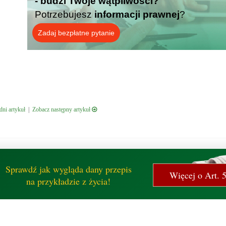
- budzi Twoje wątpliwości?
Potrzebujesz
informacji prawnej
?
Zadaj bezpłatne pytanie
ni artykuł
|
Zobacz następny artykuł
Sprawdź jak wygląda dany przepis
Więcej o Art. 
na przykładzie z życia!