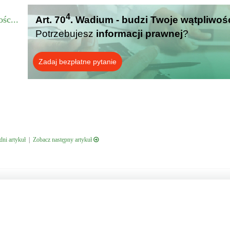
4
śc...
Art. 70
. Wadium - budzi Twoje wątpliwoś
Potrzebujesz
informacji prawnej
?
Zadaj bezpłatne pytanie
ni artykuł
|
Zobacz następny artykuł