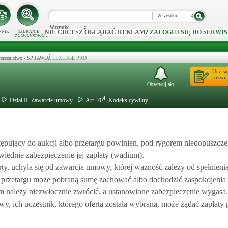
Wszystko
Wszystko
NIE CHCESZ OGLĄDAĆ REKLAM?
ZALOGUJ SIĘ DO SERWIS
NNIK
SZUKANIE
ZAAWANSOWANE
 orzecznictwo - SPRAWDŹ
LEXLEGE PRO
Ucz si
rozwią
Obserwuj akt
4
Dział II. Zawarcie umowy
Art. 70
. Kodeks cywilny
tępujący do aukcji albo przetargu powinien, pod rygorem niedopuszcze
iednie zabezpieczenie jej zapłaty (wadium).
erty, uchyla się od zawarcia umowy, której ważność zależy od spełnien
 przetargu może pobraną sumę zachować albo dochodzić zaspokojenia
należy niezwłocznie zwrócić, a ustanowione zabezpieczenie wygasa. 
owy, ich uczestnik, którego oferta została wybrana, może żądać zapłat