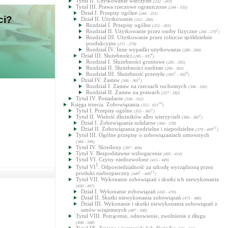
Tytuł II. Użytkowanie wieczyste
(232 - 243)
Tytuł III. Prawa rzeczowe ograniczone
(244 - 335)
Dział I. Przepisy ogólne
(244 - 251)
ci?
Dział II. Użytkowanie
(252 - 284)
Rozdział I. Przepisy ogólne
(252 - 265)
Rozdział II. Użytkowanie przez osoby fizyczne
1
(266 - 270
)
Rozdział III. Użytkowanie przez rolnicze spółdzielnie
produkcyjne
(271 - 279)
Rozdział IV. Inne wypadki użytkowania
(280 - 284)
Dział III. Służebności
4
(285 - 305
)
Rozdział I. Służebności gruntowe
(285 - 295)
Rozdział II. Służebności osobiste
(296 - 305)
Rozdział III. Służebność przesyłu
1
4
(305
- 305
)
Dział IV. Zastaw
1
(306 - 365
)
Rozdział I. Zastaw na rzeczach ruchomych
(306 - 326)
Rozdział II. Zastaw na prawach
(327 - 582)
Tytuł IV. Posiadanie
(336 - 352)
Księga trzecia. Zobowiązania
16
(353 - 921
)
Tytuł I. Przepisy ogólne
1
(353 - 365
)
Tytuł II. Wielość dłużników albo wierzycieli
1
(366 - 383
)
Dział I. Zobowiązania solidarne
(366 - 378)
Dział II. Zobowiązania podzielne i niepodzielne
11
(379 - 449
)
Tytuł III. Ogólne przepisy o zobowiązaniach umownych
(384 - 396)
Tytuł IV. Skreślony
(397 - 404)
Tytuł V. Bezpodstawne wzbogacenie
(405 - 414)
Tytuł VI. Czyny niedozwolone
(415 - 449)
1
Tytuł VI
. Odpowiedzialność za szkodę wyrządzoną przez
produkt niebezpieczny
1
11
(449
- 449
)
Tytuł VII. Wykonanie zobowiązań i skutki ich niewykonania
(450 - 497)
Dział I. Wykonanie zobowiązań
(450 - 470)
Dział II. Skutki niewykonania zobowiązań
(471 - 486)
Dział III. Wykonanie i skutki niewykonania zobowiązań z
umów wzajemnych
(487 - 508)
Tytuł VIII. Potrącenie, odnowienie, zwolnienie z długu
(498 - 508)
Tytuł IX. Zmiana wierzyciela lub dłużnika