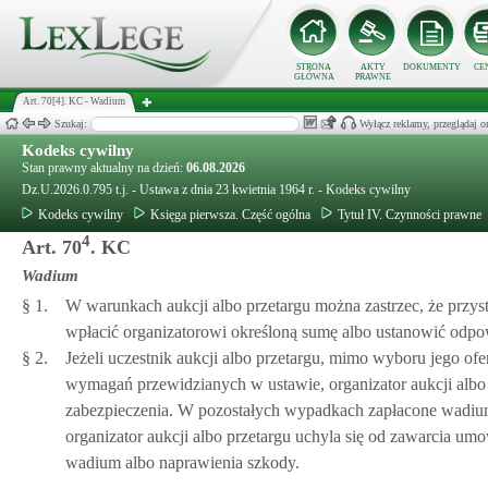
STRONA
AKTY
DOKUMENTY
CE
GŁÓWNA
PRAWNE
Art. 70[4]. KC - Wadium
Szukaj:
Wyłącz reklamy, przeglądaj
Kodeks cywilny
Stan prawny aktualny na dzień:
06.08.2026
Dz.U.2026.0.795 t.j. - Ustawa z dnia 23 kwietnia 1964 r. - Kodeks cywilny
Kodeks cywilny
Księga pierwsza. Część ogólna
Tytuł IV. Czynności prawne
4
Art. 70
. KC
Wadium
§ 1.
W warunkach aukcji albo przetargu można zastrzec, że przys
wpłacić organizatorowi określoną sumę albo ustanowić odpow
§ 2.
Jeżeli uczestnik aukcji albo przetargu, mimo wyboru jego of
wymagań przewidzianych w ustawie, organizator aukcji albo
zabezpieczenia. W pozostałych wypadkach zapłacone wadium 
organizator aukcji albo przetargu uchyla się od zawarcia um
wadium albo naprawienia szkody.