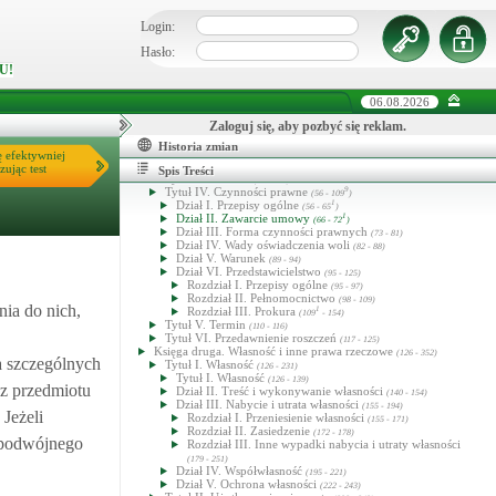
Login:
Kodeks cywilny
Księga pierwsza. Część ogólna
(1 - 125)
Hasło:
Tytuł I. Przepisy wstępne
(1 - 7)
U!
Tytuł II. Osoby
10
(8 - 43
)
Dział I. Osoby fizyczne
(8 - 32)
Rozdział I. Zdolność prawna i zdolność do czynności
06.08.2026
prawnych
(8 - 24)
Rozdział II. Miejsce zamieszkania
Zaloguj się, aby pozbyć się reklam.
(25 - 28)
Rozdział III. Uznanie za zmarłego
(29 - 94)
Historia zmian
Dział II. Osoby prawne
ę efektywniej
(33 - 43)
Dział III. Przedsiębiorcy i ich oznaczenia
1
4
zując test
(43
- 55
)
Spis Treści
Tytuł III. Mienie
4
(44 - 55
)
Tytuł IV. Czynności prawne
9
(56 - 109
)
Dział I. Przepisy ogólne
1
(56 - 65
)
Dział II. Zawarcie umowy
1
(66 - 72
)
Dział III. Forma czynności prawnych
(73 - 81)
Dział IV. Wady oświadczenia woli
(82 - 88)
Dział V. Warunek
(89 - 94)
Dział VI. Przedstawicielstwo
(95 - 125)
Rozdział I. Przepisy ogólne
(95 - 97)
Rozdział II. Pełnomocnictwo
(98 - 109)
nia do nich,
Rozdział III. Prokura
1
(109
- 154)
Tytuł V. Termin
(110 - 116)
Tytuł VI. Przedawnienie roszczeń
(117 - 125)
Księga druga. Własność i inne prawa rzeczowe
(126 - 352)
ia szczególnych
Tytuł I. Własność
(126 - 231)
Tytuł I. Własność
(126 - 139)
 z przedmiotu
Dział II. Treść i wykonywanie własności
(140 - 154)
Dział III. Nabycie i utrata własności
(155 - 194)
Jeżeli
Rozdział I. Przeniesienie własności
(155 - 171)
Rozdział II. Zasiedzenie
(172 - 178)
y podwójnego
Rozdział III. Inne wypadki nabycia i utraty własności
(179 - 251)
Dział IV. Współwłasność
(195 - 221)
Dział V. Ochrona własności
(222 - 243)