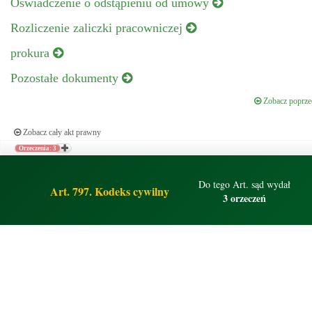
Oświadczenie o odstąpieniu od umowy
Rozliczenie zaliczki pracowniczej
prokura
Pozostałe dokumenty
Zobacz poprzed
Zobacz cały akt prawny
Orzeczenia: 3
Do tego Art. sąd wydał
Art. 797. Kodeks cywilny
3 orzeczeń