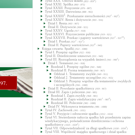
Tytuł XXX. Umowa składu
9
(853 - 859
)
Tytuł XXXI. Spółka
(860 - 875)
Tytuł XXXII. Poręczenie
(876 - 887)
Tytuł XXXIII. Darowizna
(888 - 902)
1
Tytuł XXXIII
. Przekazanie nieruchomości
1
2
(902
- 902
)
Tytuł XXXIV. Renta i dożywocie
(903 - 916)
Dział I. Renta
(903 - 907)
Dział II. Dożywocie
(908 - 921)
Tytuł XXXV. Ugoda
(917 - 918)
Tytuł XXXVI. Przyrzeczenie publiczne
(919 - 921)
Tytuł XXXVII. Przekaz i papiery wartościowe
1
16
(921
- 921
)
Dział I. Przekaz
1
5
(921
- 921
)
Dział II. Papiery wartościowe
6
(921
- 940)
Księga czwarta. Spadki
(922 - 1088)
Tytuł I. Przepisy ogólne
(922 - 930)
Tytuł II. Dziedziczenie ustawowe
(931 - 940)
Tytuł III. Rozrządzenia na wypadek śmierci
1
(941 - 990
)
Dział I. Testament
(941 - 958)
Rozdział I. Przepisy ogólne
(941 - 948)
Rozdział II. Forma testamentu
(949 - 967)
Oddział 1. Testamenty zwykłe
(949 - 951)
Oddział 2. Testamenty szczególne
(952 - 955)
Oddział 3. Przepisy wspólne dla testamentów zwykłych
797.
i szczególnych
(956 - 1088)
Dział II. Powołanie spadkobiercy
(959 - 967)
Dział III. Zapis i polecenie
(968 - 985)
Rozdział I. Zapis zwykły
(968 - 981)
Rozdział II. Zapis windykacyjny
1
6
(981
- 981
)
Rozdział III. Polecenie
(982 - 1088)
Dział IV. Wykonawca testamentu
(986 - 1088)
Tytuł IV. Zachowek
(991 - 1011)
Tytuł V. Przyjęcie i odrzucenie spadku
(1012 - 1024)
Tytuł VI. Stwierdzenie nabycia spadku lub przedmiotu zapisu
windykacyjnego, poświadczenie dziedziczenia i ochrona
spadkobiercy
1
(1025 - 1029
)
Tytuł VII. Odpowiedzialność za długi spadkowe
3
(1030 - 1034
)
Tytuł VIII. Wspólność majątku spadkowego i dział spadku