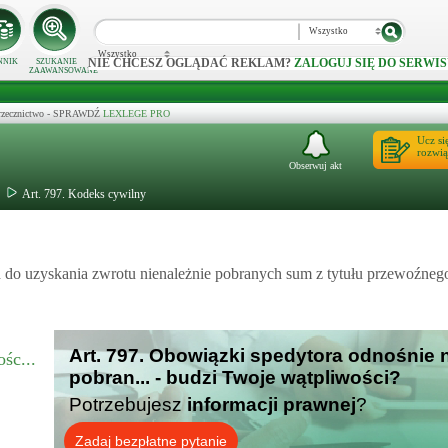
Wszystko
Wszystko
NIE CHCESZ OGLĄDAĆ REKLAM?
ZALOGUJ SIĘ DO SERWIS
NNIK
SZUKANIE
ZAAWANSOWANE
 orzecznictwo - SPRAWDŹ
LEXLEGE PRO
Ucz si
rozwią
Obserwuj akt
Art. 797. Kodeks cywilny
do uzyskania zwrotu nienależnie pobranych sum z tytułu przewoźnego,
Art. 797. Obowiązki spedytora odnośnie 
śc...
pobran... - budzi Twoje wątpliwości?
Potrzebujesz
informacji prawnej
?
Zadaj bezpłatne pytanie