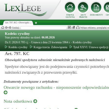
STRONA
AKTY
DOKUMENTY
CE
GŁÓWNA
PRAWNE
Art. 797. KC - Obowiązki ...
Szukaj:
Wyłącz reklamy, przeglądaj
Kodeks cywilny
Stan prawny aktualny na dzień:
06.08.2026
Dz.U.2026.0.795 t.j. - Ustawa z dnia 23 kwietnia 1964 r. - Kodeks cywilny
Kodeks cywilny
Księga trzecia. Zobowiązania
Tytuł XXVI. Umowa spedycji
Art. 797. KC
Obowiązki spedytora odnośnie nienależnie pobranych należności
Spedytor obowiązany jest do podejmowania czynności potrzebnych 
należności związanych z przewozem przesyłki.
Dokumenty powiązane z artykułem:
Otwarcie nowego rachunku - nieponoszenie odpowiedzialno
Nota odsetkowa