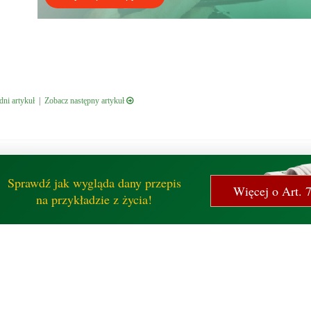
ni artykuł
|
Zobacz następny artykuł
Sprawdź jak wygląda dany przepis
Więcej o Art. 
na przykładzie z życia!