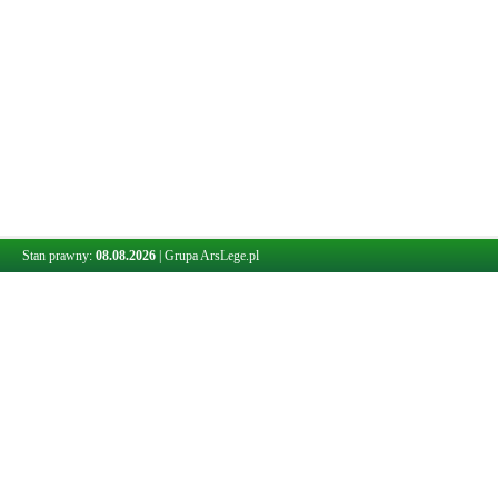
Stan prawny:
08.08.2026
|
Grupa ArsLege.pl