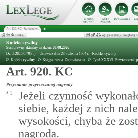
STRONA
AKTY
DOKUMENTY
CE
GŁÓWNA
PRAWNE
Art. 920. KC - Przyznanie...
Szukaj:
Wyłącz reklamy, przeglądaj
Kodeks cywilny
Stan prawny aktualny na dzień:
08.08.2026
Dz.U.2026.0.795 t.j. - Ustawa z dnia 23 kwietnia 1964 r. - Kodeks cywilny
Kodeks cywilny
Księga trzecia. Zobowiązania
Tytuł XXXVI. Przyrzeczenie p
Art. 920. KC
Przyznanie przyrzeczonej nagrody
Jeżeli czynność wykonało
§ 1.
siebie, każdej z nich nal
wysokości, chyba że zost
nagroda.