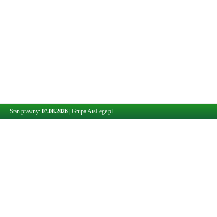
Stan prawny:
07.08.2026
|
Grupa ArsLege.pl