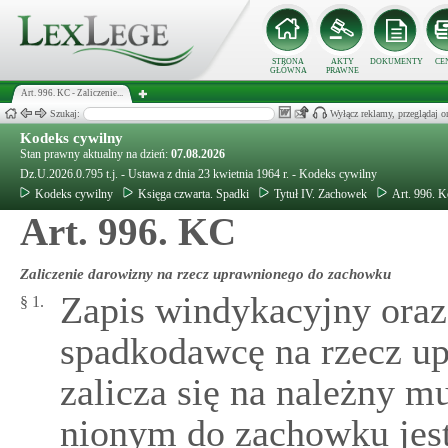
STRONA
AKTY
DOKUMENTY
CE
GŁÓWNA
PRAWNE
Art. 996. KC - Zaliczenie...
Szukaj:
Wyłącz reklamy, przeglądaj
Kodeks cywilny
Stan prawny aktualny na dzień:
07.08.2026
Dz.U.2026.0.795 t.j. - Ustawa z dnia 23 kwietnia 1964 r. - Kodeks cywilny
Kodeks cywilny
Księga czwarta. Spadki
Tytuł IV. Zachowek
Art. 996. 
Art. 996. KC
Zaliczenie darowizny na rzecz uprawnionego do zachowku
Zapis windykacyjny oraz
§ 1.
spadkodawcę na rzecz u
zalicza się na należny m
nionym do zachowku jest