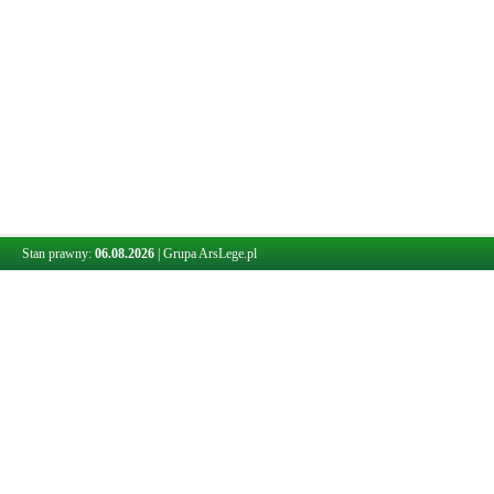
Stan prawny:
06.08.2026
|
Grupa ArsLege.pl