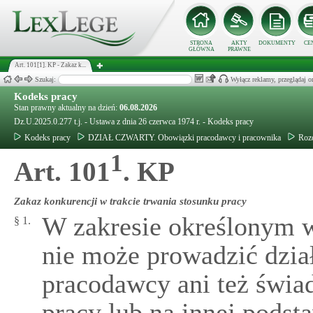
STRONA
AKTY
DOKUMENTY
CE
GŁÓWNA
PRAWNE
Art. 101[1]. KP - Zakaz k...
Szukaj:
Wyłącz reklamy, przeglądaj
Kodeks pracy
Stan prawny aktualny na dzień:
06.08.2026
Dz.U.2025.0.277 t.j. - Ustawa z dnia 26 czerwca 1974 r. - Kodeks pracy
Kodeks pracy
DZIAŁ CZWARTY. Obowiązki pracodawcy i pracownika
Rozd
1
Art. 101
. KP
Zakaz konkurencji w trakcie trwania stosunku pracy
W zakresie określonym 
§ 1.
nie może prowadzić dzia
pracodawcy ani też świa
pracy lub na innej podst