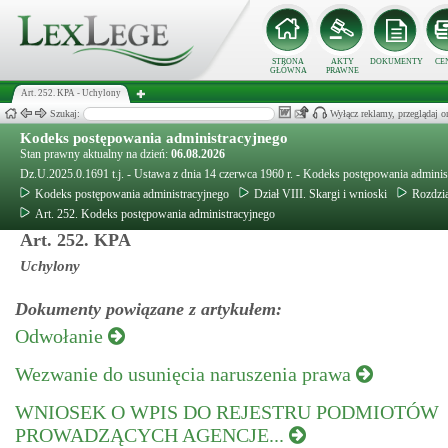
STRONA
AKTY
DOKUMENTY
CE
GŁÓWNA
PRAWNE
Art. 252. KPA - Uchylony
Szukaj:
Wyłącz reklamy, przeglądaj
Kodeks postępowania administracyjnego
Stan prawny aktualny na dzień:
06.08.2026
Dz.U.2025.0.1691 t.j. - Ustawa z dnia 14 czerwca 1960 r. - Kodeks postępowania adminis
Kodeks postępowania administracyjnego
Dział VIII. Skargi i wnioski
Rozdzia
Art. 252. Kodeks postępowania administracyjnego
Art. 252. KPA
Uchylony
Dokumenty powiązane z artykułem:
Odwołanie
Wezwanie do usunięcia naruszenia prawa
WNIOSEK O WPIS DO REJESTRU PODMIOTÓW
PROWADZĄCYCH AGENCJE...