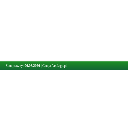
Stan prawny:
06.08.2026
|
Grupa ArsLege.pl