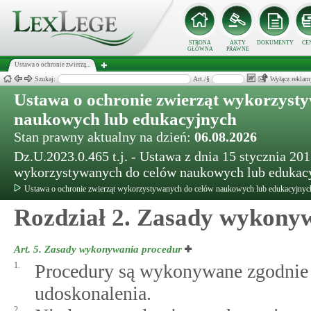
STRONA
AKTY
DOKUMENTY
CE
GŁÓWNA
PRAWNE
Ustawa o ochronie zwierzą...
Szukaj:
Art./§
Wyłącz reklam
Ustawa o ochronie zwierząt wykorzyst
naukowych lub edukacyjnych
Stan prawny aktualny na dzień:
06.08.2026
Dz.U.2023.0.465 t.j. - Ustawa z dnia 15 stycznia 201
wykorzystywanych do celów naukowych lub edukac
Ustawa o ochronie zwierząt wykorzystywanych do celów naukowych lub edukacyjnyc
Rozdział 2. Zasady wykony
Art. 5.
Zasady wykonywania procedur
1.
Procedury są wykonywane zgodnie z
udoskonalenia.
2.