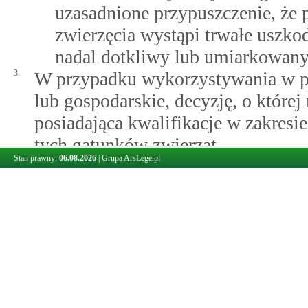
uzasadnione przypuszczenie, że 
zwierzęcia wystąpi trwałe uszk
nadal dotkliwy lub umiarkowany b
3.
W przypadku wykorzystywania w pro
lub gospodarskie, decyzję, o które
posiadająca kwalifikacje w zakresie
tych gatunków zwierząt.
Stan prawny:
06.08.2026
|
Grupa ArsLege.pl
Art. 12.
Ponowne wykorzystanie zwierzęcia w procedurze
1.
Ponowne wykorzystanie zwierzęcia 
wykorzystania innego zwierzęcia d
dopuszczalne pod warunkiem, że lek
zwierzęcia, uwzględnieniu jego doś
zwierzęcia doszło do pełnego powro