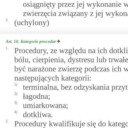
osiągnięty przez jej wykonanie w
zwierzęcia związany z jej wyko
3.
(uchylony)
Art. 10.
Kategorie procedur
1.
Procedury, ze względu na ich dotkl
bólu, cierpienia, dystresu lub trw
być narażone zwierzę podczas ich 
następujących kategorii:
1)
terminalna, bez odzyskania przy
2)
łagodna;
3)
umiarkowana;
4)
dotkliwa.
2.
Procedury kwalifikuje się do kateg