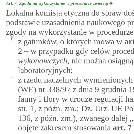
Art. 7.
Zgoda na wykorzystanie w procedurze zwierząt
Lokalna komisja etyczna do spraw do
podstawie uzasadnienia naukowego pr
zgody na wykorzystanie w procedurze 
1)
z gatunków, o których mowa w
ar
2 – w przypadku gdy celów proce
wykonawczych
, nie można osiągn
laboratoryjnych;
2)
z rzędu naczelnych wymienionych 
(WE) nr 338/97 z dnia 9 grudnia 1
fauny i flory w drodze regulacji 
str. 1, z późn. zm.; Dz. Urz. UE Pol
136, z późn. zm.), zwanego dalej „
objęte zakresem stosowania
art.
7