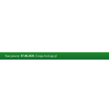
Stan prawny:
07.08.2026
|
Grupa ArsLege.pl