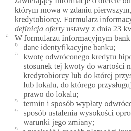
zawierający informacje o ofercie o
którym mowa w zdaniu pierwszym,
kredytobiorcy. Formularz informac
definicja oferty
ustawy z dnia 23 kw
2.
W formularzu informacyjnym bank
1)
dane identyfikacyjne banku;
2)
kwotę odwróconego kredytu hipot
stosunek tej kwoty do wartości 
kredytobiorcy lub do której prz
lub lokalu, do którego przysług
prawo do lokalu;
3)
termin i sposób wypłaty odwróc
4)
sposób ustalenia wysokości opr
warunki jego zmiany;
5)