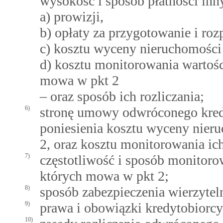
wysokość i sposób płatności inn
a) prowizji,
b) opłaty za przygotowanie i ro
c) kosztu wyceny nieruchomości 
d) kosztu monitorowania wartośc
mowa w pkt 2
– oraz sposób ich rozliczania;
6)
stronę umowy odwróconego kred
poniesienia kosztu wyceny nier
2, oraz kosztu monitorowania ich
7)
częstotliwość i sposób monitoro
których mowa w pkt 2;
8)
sposób zabezpieczenia wierzytel
9)
prawa i obowiązki kredytobiorcy
10)