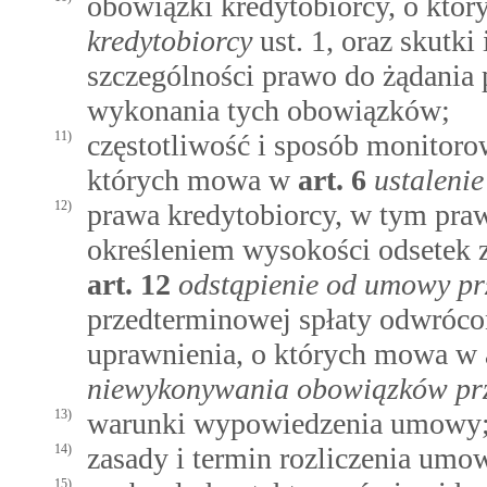
obowiązki kredytobiorcy, o kt
kredytobiorcy
ust. 1, oraz skutk
szczególności prawo do żądania
wykonania tych obowiązków;
11)
częstotliwość i sposób monitoro
których mowa w
art.
6
ustalenie
12)
prawa kredytobiorcy, w tym pra
określeniem wysokości odsetek 
art.
12
odstąpienie od umowy pr
przedterminowej spłaty odwróco
uprawnienia, o których mowa w
niewykonywania obowiązków pr
13)
warunki wypowiedzenia umowy
14)
zasady i termin rozliczenia um
15)