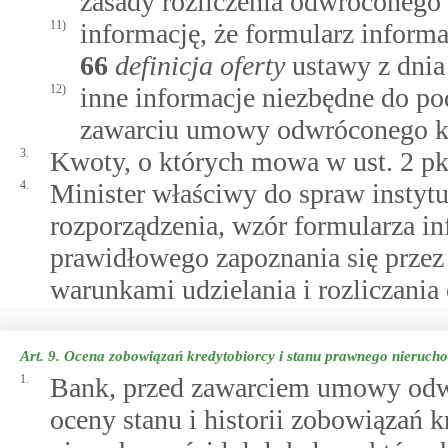
zasady rozliczenia odwróconego 
11)
informację, że formularz inform
66
definicja oferty
ustawy z dnia
12)
inne informacje niezbędne do pod
zawarciu umowy odwróconego kr
3.
Kwoty, o których mowa w ust. 2 pkt
4.
Minister właściwy do spraw instytu
rozporządzenia, wzór formularza i
prawidłowego zapoznania się przez
warunkami udzielania i rozliczani
Art. 9.
Ocena zobowiązań kredytobiorcy i stanu prawnego nieruch
1.
Bank, przed zawarciem umowy odw
oceny stanu i historii zobowiązań 