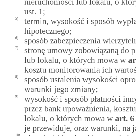
nieruchomości lub lokalu, o kt
ust. 1;
5)
termin, wysokość i sposób wypł
hipotecznego;
6)
sposób zabezpieczenia wierzytel
7)
stronę umowy zobowiązaną do p
lub lokalu, o których mowa w
ar
kosztu monitorowania ich wartoś
8)
sposób ustalenia wysokości opr
warunki jego zmiany;
9)
wysokość i sposób płatności in
przez bank upoważnienia, koszt
lokalu, o których mowa w
art.
6
je przewiduje, oraz warunki, na 
10)