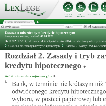
STRONA
AKTY
DOKUMENTY
CE
GŁÓWNA
PRAWNE
Ustawa o odwróconym kredy...
Szukaj:
Art./§
Wyłącz reklam
Ustawa o odwróconym kredycie hipotecznym
Stan prawny aktualny na dzień:
07.08.2026
Dz.U.2025.0.573 t.j. - Ustawa z dnia 23 października 2014 r. o odwróconym kredycie hi
Ustawa o odwróconym kredycie hipotecznym
Rozdział 2. Zasady i tryb zawiera
Rozdział 2. Zasady i tryb 
kredytu hipotecznego
Art. 8.
Formularz informacyjny
1.
Bank, w terminie nie krótszym ni
odwróconego kredytu hipotecznego,
wyboru, w postaci papierowej lub e