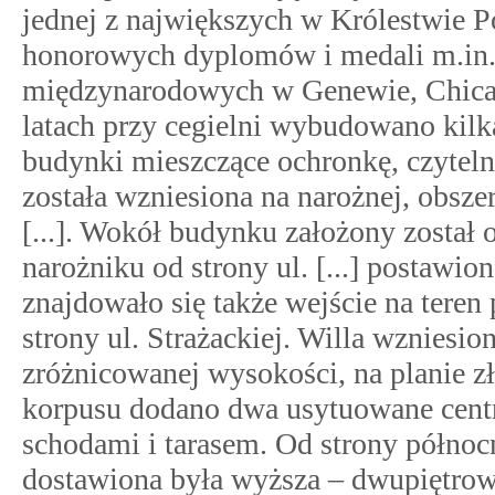
jednej z największych w Królestwie P
honorowych dyplomów i medali m.in.
międzynarodowych w Genewie, Chicag
latach przy cegielni wybudowano kil
budynki mieszczące ochronkę, czytelni
została wzniesiona na narożnej, obszern
[...]. Wokół budynku założony zosta
narożniku od strony ul. [...] postawi
znajdowało się także wejście na teren
strony ul. Strażackiej. Willa wzniesi
zróżnicowanej wysokości, na planie 
korpusu dodano dwa usytuowane centra
schodami i tarasem. Od strony półno
dostawiona była wyższa – dwupiętrow