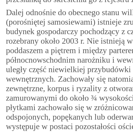
Dalej odnośnie do obecnego stanu willi
(porośniętej samosiewami) istnieje zru
budynek gospodarczy pochodzący z cza
rozebrany około 2003 r. Nie istnieją 
poddaszem a piętrem i między parter
północnowschodnim narożniku i wewn
uległy część niewielkiej przybudówki 
wewnętrznych. Zachowały się natomi
zewnętrzne, korpus i ryzality z otwo
zamurowanymi do około ¾ wysokości
płytkami zachowało się w zróżnicowan
odspojonych, popękanych lub oderwany
występuje w postaci pozostałości ości