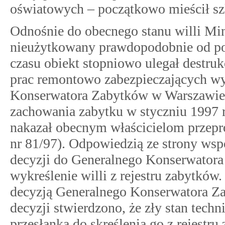
oświatowych – początkowo mieścił szk
Odnośnie do obecnego stanu willi Min
nieużytkowany prawdopodobnie od po
czasu obiekt stopniowo ulegał destr
prac remontowo zabezpieczających 
Konserwatora Zabytków w Warszawie.
zachowania zabytku w styczniu 1997
nakazał obecnym właścicielom przepr
nr 81/97). Odpowiedzią ze strony wsp
decyzji do Generalnego Konserwator
wykreślenie willi z rejestru zabytkó
decyzją Generalnego Konserwatora Za
decyzji stwierdzono, że zły stan techn
przesłanką do skreślenia go z rejestru