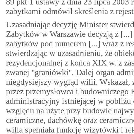
89 pkt 1 ustawy z dnia 23 lipca 2003 
zabytkami odmówił skreślenia z rejest
Uzasadniając decyzję Minister stwier
Zabytków w Warszawie decyzją z [...] lu
zabytków pod numerem [...] wraz z re
stwierdzając w uzasadnieniu, że obiek
rezydencjonalnej z końca XIX w. z za
zwanej "graniówki". Dalej organ admini
niegdysiejszy wygląd wilii. Wskazał, 
przez przemysłowca i budowniczego K.
administracyjny istniejącej w pobliżu 
względu na użyte przy budowie najwyż
ceramiczne, dachówkę oraz ceramiczn
willa spełniała funkcję wizytówki i re