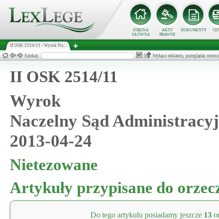
STRONA
AKTY
DOKUMENTY
CE
GŁÓWNA
PRAWNE
II OSK 2514/11 - Wyrok Na...
Szukaj:
Wyłącz reklamy, przeglądaj orz
II OSK 2514/11
Wyrok
Naczelny Sąd Administracy
2013-04-24
Nietezowane
Artykuły przypisane do orzec
Do tego artykulu posiadamy jeszcze
13
or