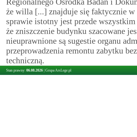
Regionalnego Ośrodka Badań i Doku
że willa [...] znajduje się faktycznie 
sprawie istotny jest przede wszystkim 
że zniszczenie budynku szacowane jes
nieuprawnione są sugestie organu adm
przeprowadzenia remontu zabytku bez 
techniczną.
Stan prawny:
06.08.2026
|
Grupa ArsLege.pl
Po ponownym rozpatrzeniu sprawy Mi
decyzją z [...] stycznia 2011 r. utrzym
2010 r.
Organ administracji stwierdził, że uw
przez J. T. oraz stanowisko Regional
Zabytków w Warszawie zawarte w opini
ekspertyzie technicznej stwierdzono,