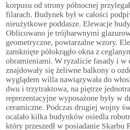
korpusu od strony północnej przylega
filarach. Budynek był w całości podp
nieużytkowe poddasze. Elewacje budy
Oblicowano je trójbarwnymi glazuro
geometryczne, powtarzalne wzory. Ele
zamknięte półokrągło okna z ceglanym
obramieniami. W ryzalicie fasady i w 
znajdowały się żeliwne balkony o ozd
wyglądem willa nawiązywała do włoski
dwu i trzytraktowa, na piętrze jednot
reprezentacyjne wyposażone były w d
ceramiczne. Podczas drugiej wojny świ
ocalało kilka budynków osiedla robot
który przeszedł w posiadanie Skarbu 