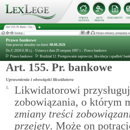
STRONA
AKTY
DOKUMENTY
CE
GŁÓWNA
PRAWNE
Art. 155. Pr. Bank. - Up...
Szukaj:
Wyłącz reklamy, przeglądaj
Prawo bankowe
Stan prawny aktualny na dzień:
08.08.2026
Dz.U.2026.0.38 t.j. - Ustawa z dnia 29 sierpnia 1997 r. - Prawo bankowe
Prawo bankowe
Rozdział 12. Postępowanie naprawcze, likwidacja i upadłość ban
Art. 155. Pr. bankowe
Uprawnienia i obowiązki likwidatora
Likwidatorowi przysługuj
1.
zobowiązania, o którym
zmiany treści zobowiązan
przejęty
. Może on potrąci