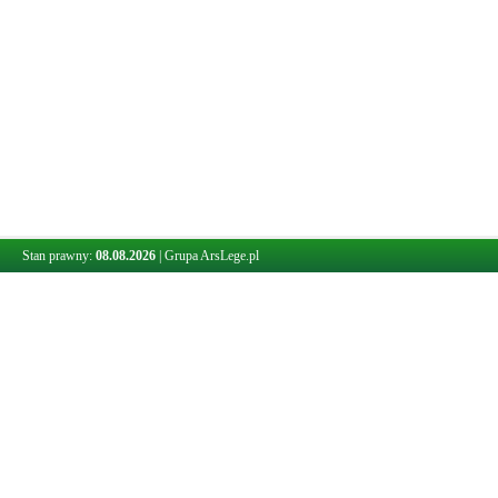
Stan prawny:
08.08.2026
|
Grupa ArsLege.pl